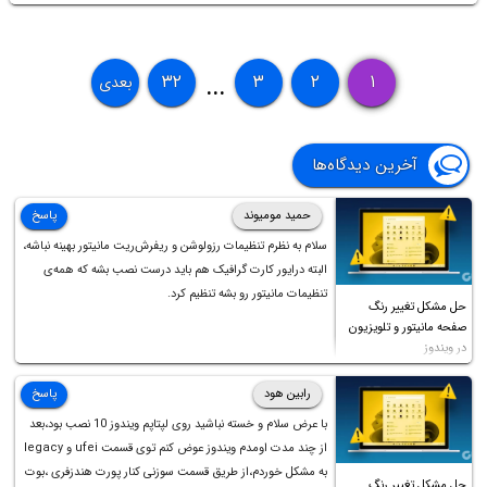
۳۲
۳
۲
۱
بعدی
...
آخرین دیدگاه‌ها
حمید مومیوند
پاسخ
سلام به نظرم تنظیمات رزولوشن و ریفرش‌ریت مانیتور بهینه نباشه،
البته درایور کارت گرافیک هم باید درست نصب بشه که همه‌ی
تنظیمات مانیتور رو بشه تنظیم کرد.
حل مشکل تغییر رنگ
صفحه مانیتور و تلویزیون
در ویندوز
رابین هود
پاسخ
با عرض سلام و خسته نباشید روی لپتاپم ویندوز 10 نصب بود،بعد
از چند مدت اومدم ویندوز عوض کنم توی قسمت ufei و legacy
به مشکل خوردم،از طریق قسمت سوزنی کنار پورت هندزفری ،بوت
حل مشکل تغییر رنگ