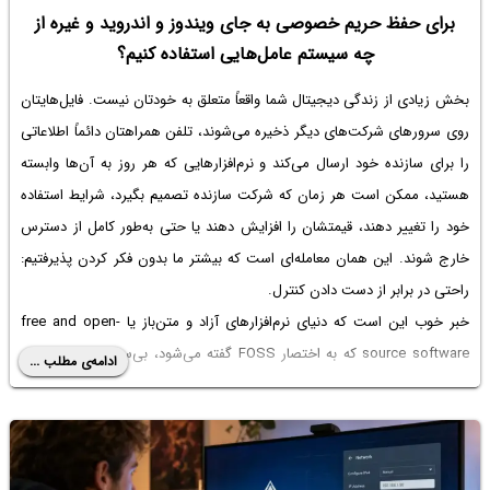
برای حفظ حریم خصوصی به جای ویندوز و اندروید و غیره از
چه سیستم عامل‌هایی استفاده کنیم؟
بخش زیادی از زندگی دیجیتال شما واقعاً متعلق به خودتان نیست. فایل‌هایتان
روی سرورهای شرکت‌های دیگر ذخیره می‌شوند، تلفن همراهتان دائماً اطلاعاتی
را برای سازنده خود ارسال می‌کند و نرم‌افزارهایی که هر روز به آن‌ها وابسته
هستید، ممکن است هر زمان که شرکت سازنده تصمیم بگیرد، شرایط استفاده
خود را تغییر دهند، قیمتشان را افزایش دهند یا حتی به‌طور کامل از دسترس
خارج شوند. این همان معامله‌ای است که بیشتر ما بدون فکر کردن پذیرفتیم:
راحتی در برابر از دست دادن کنترل.
خبر خوب این است که دنیای نرم‌افزارهای آزاد و متن‌باز یا free and open-
source software که به اختصار FOSS گفته می‌شود، بی‌سروصدا به سطحی
ادامه‌ی مطلب ...
رسیده که می‌تواند این کنترل را به شما بازگرداند؛ آن هم نه به شکلی که فقط
مناسب افراد حرفه‌ای یا علاقه‌مندان به فناوری باشد. بسیاری از این نرم‌افزارها
امروز واقعاً از جایگزین‌های تجاری خود بهتر هستند.
در ادامه با ۴ سیستم عامل و راهکار نرم‌افزاری کاملاً آزاد و متن‌باز آشنا می‌شویم