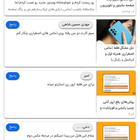
رو ریست کردم و خوشبختانه ویندوز جدید رو نصب کردم،اما
صفحه مانیتور و تلویزیون
متاسفانه بانصب تمامی درایورهای لپتاپ،بازهم نور و رنگ صفحه
در ویندوز
چه موقع کار چه موقع پخش فیلم مثل سابق نیست(نور زیاده و بی
کیفیت)،با ابدیت کردن کارت گرافیک،کالیبره کردن و غیره هم نور و
مهدی حسین شاهی
پاسخ
رنگ درست نشد (انگار تصویر ماته)، خواهشمند است راهنمایی
سیم کارت دو من رفته روی تماس های اضطراری چکار کنم
فرمایید باتشکر
حل مشکل فقط تماس
اضطراری همراه اول و
ایرانسل و رایتل با
روش‌های مختلف
امیر
پاسخ
برای من فقط ارور ری استارتو میده
روش‌های رفع ارور آنتی
چیپ پابجی و فورتنایت و
غیره
دخی ......
پاسخ
سلام این فایل من پیدا نمیکنم در مرحله عکس دوم