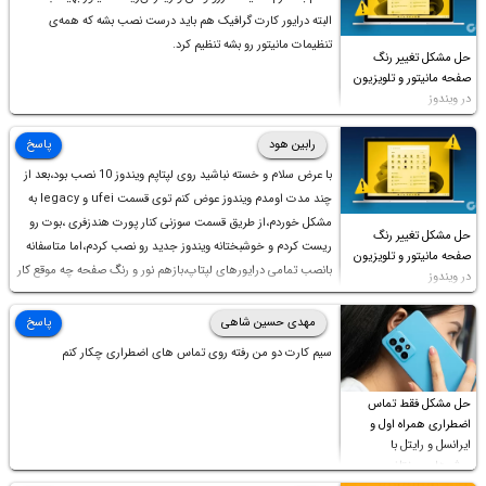
البته درایور کارت گرافیک هم باید درست نصب بشه که همه‌ی
تنظیمات مانیتور رو بشه تنظیم کرد.
حل مشکل تغییر رنگ
صفحه مانیتور و تلویزیون
در ویندوز
رابین هود
پاسخ
با عرض سلام و خسته نباشید روی لپتاپم ویندوز 10 نصب بود،بعد از
چند مدت اومدم ویندوز عوض کنم توی قسمت ufei و legacy به
مشکل خوردم،از طریق قسمت سوزنی کنار پورت هندزفری ،بوت رو
حل مشکل تغییر رنگ
ریست کردم و خوشبختانه ویندوز جدید رو نصب کردم،اما متاسفانه
صفحه مانیتور و تلویزیون
بانصب تمامی درایورهای لپتاپ،بازهم نور و رنگ صفحه چه موقع کار
در ویندوز
چه موقع پخش فیلم مثل سابق نیست(نور زیاده و بی کیفیت)،با
ابدیت کردن کارت گرافیک،کالیبره کردن و غیره هم نور و رنگ درست
مهدی حسین شاهی
پاسخ
نشد (انگار تصویر ماته)، خواهشمند است راهنمایی فرمایید باتشکر
سیم کارت دو من رفته روی تماس های اضطراری چکار کنم
حل مشکل فقط تماس
اضطراری همراه اول و
ایرانسل و رایتل با
روش‌های مختلف