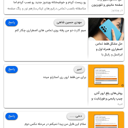
رو ریست کردم و خوشبختانه ویندوز جدید رو نصب کردم،اما
صفحه مانیتور و تلویزیون
متاسفانه بانصب تمامی درایورهای لپتاپ،بازهم نور و رنگ صفحه
در ویندوز
چه موقع کار چه موقع پخش فیلم مثل سابق نیست(نور زیاده و بی
کیفیت)،با ابدیت کردن کارت گرافیک،کالیبره کردن و غیره هم نور و
مهدی حسین شاهی
پاسخ
رنگ درست نشد (انگار تصویر ماته)، خواهشمند است راهنمایی
سیم کارت دو من رفته روی تماس های اضطراری چکار کنم
فرمایید باتشکر
حل مشکل فقط تماس
اضطراری همراه اول و
ایرانسل و رایتل با
روش‌های مختلف
امیر
پاسخ
برای من فقط ارور ری استارتو میده
روش‌های رفع ارور آنتی
چیپ پابجی و فورتنایت و
غیره
دخی ......
پاسخ
سلام این فایل من پیدا نمیکنم در مرحله عکس دوم