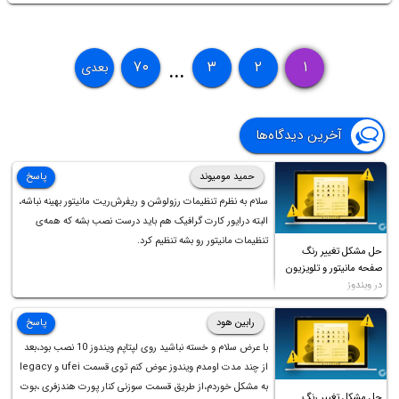
انجام اسکن و کاربردی بودن نتایج بود. همچنین می‌خواستم بدانم منظور از
«همه دستگاه‌ها» در یک شبکه خانگی واقعی چیست.
۷۰
۳
۲
۱
بعدی
...
آخرین دیدگاه‌ها
حمید مومیوند
پاسخ
سلام به نظرم تنظیمات رزولوشن و ریفرش‌ریت مانیتور بهینه نباشه،
البته درایور کارت گرافیک هم باید درست نصب بشه که همه‌ی
تنظیمات مانیتور رو بشه تنظیم کرد.
حل مشکل تغییر رنگ
صفحه مانیتور و تلویزیون
در ویندوز
رابین هود
پاسخ
با عرض سلام و خسته نباشید روی لپتاپم ویندوز 10 نصب بود،بعد
از چند مدت اومدم ویندوز عوض کنم توی قسمت ufei و legacy
به مشکل خوردم،از طریق قسمت سوزنی کنار پورت هندزفری ،بوت
حل مشکل تغییر رنگ