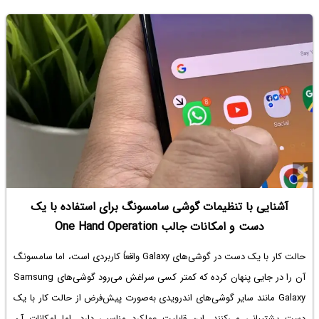
تصویری و واکنش‌های تمام‌صفحه‌ای است. به‌محض اینکه در گفت‌وگو از کلمات
یا عبارت‌های خاصی استفاده کنید، انیمیشن‌های بزرگی روی کل صفحه ظاهر
می‌شوند و تمرکز شما را از مکالمه می‌گیرند. نکته عجیب اینجاست که این
قابلیت به‌صورت پیش‌فرض فعال است و بدون اینکه از کاربر اجازه بگیرد اجرا
می‌شود. من بالاخره آن را غیرفعال کردم و تنها افسوسم این است که چرا این
کار را زودتر انجام ندادم!
در ادامه روش غیرفعال کردن انیمیشن‌های بزرگ در برنامه پیامک گوگل را
توضیح می‌دهیم. با اینتوتک همراه باشید.
آشنایی با تنظیمات گوشی سامسونگ برای استفاده با یک
دست و امکانات جالب One Hand Operation
حالت کار با یک دست در گوشی‌های Galaxy واقعاً کاربردی است، اما سامسونگ
آن را در جایی پنهان کرده که کمتر کسی سراغش می‌رود گوشی‌های Samsung
Galaxy مانند سایر گوشی‌های اندرویدی به‌صورت پیش‌فرض از حالت کار با یک
دست پشتیبانی می‌کنند. این قابلیت عملکرد مناسبی دارد، اما امکانات آن