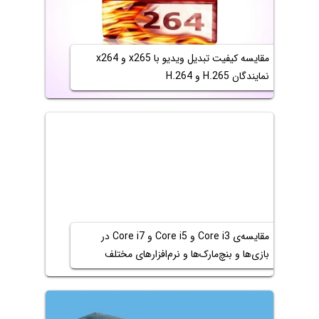
مقایسه کیفیت تبدیل ویدیو با x265 و x264
نمایندگان H.265 و H.264
مقایسه‌ی Core i3 و Core i5 و Core i7 در
بازی‌ها و بنچ‌مارک‌ها و نرم‌افزارهای مختلف