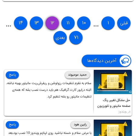
توصیه می‌شود و سرعت سیستم عامل افزایش پیدا می‌کند. در ادامه نحوه
محدود کردن تعداد پردازش‌های پس‌زمینه در گوشی و تبلت اندروید را توضیح
۱۴
۱۳
۱۲
۱۱
۱۰
۱
قبلی
...
...
می‌دهیم.
۷۱
بعدی
آخرین دیدگاه‌ها
حمید مومیوند
پاسخ
سلام به نظرم تنظیمات رزولوشن و ریفرش‌ریت مانیتور بهینه نباشه،
البته درایور کارت گرافیک هم باید درست نصب بشه که همه‌ی
تنظیمات مانیتور رو بشه تنظیم کرد.
حل مشکل تغییر رنگ
صفحه مانیتور و تلویزیون
در ویندوز
رابین هود
پاسخ
با عرض سلام و خسته نباشید روی لپتاپم ویندوز 10 نصب بود،بعد