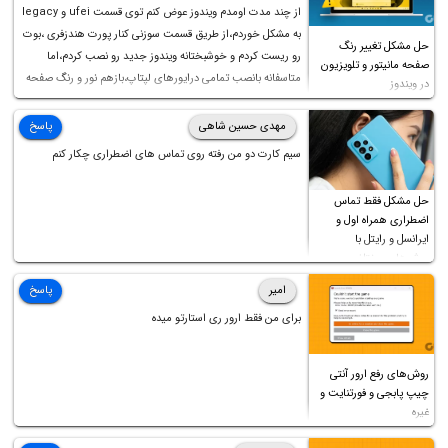
از چند مدت اومدم ویندوز عوض کنم توی قسمت ufei و legacy
به مشکل خوردم،از طریق قسمت سوزنی کنار پورت هندزفری ،بوت
حل مشکل تغییر رنگ
رو ریست کردم و خوشبختانه ویندوز جدید رو نصب کردم،اما
صفحه مانیتور و تلویزیون
متاسفانه بانصب تمامی درایورهای لپتاپ،بازهم نور و رنگ صفحه
در ویندوز
چه موقع کار چه موقع پخش فیلم مثل سابق نیست(نور زیاده و بی
کیفیت)،با ابدیت کردن کارت گرافیک،کالیبره کردن و غیره هم نور و
مهدی حسین شاهی
پاسخ
رنگ درست نشد (انگار تصویر ماته)، خواهشمند است راهنمایی
سیم کارت دو من رفته روی تماس های اضطراری چکار کنم
فرمایید باتشکر
حل مشکل فقط تماس
اضطراری همراه اول و
ایرانسل و رایتل با
روش‌های مختلف
امیر
پاسخ
برای من فقط ارور ری استارتو میده
روش‌های رفع ارور آنتی
چیپ پابجی و فورتنایت و
غیره