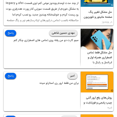
از چند مدت اومدم ویندوز عوض کنم توی قسمت ufei و legacy
به مشکل خوردم،از طریق قسمت سوزنی کنار پورت هندزفری ،بوت
حل مشکل تغییر رنگ
رو ریست کردم و خوشبختانه ویندوز جدید رو نصب کردم،اما
صفحه مانیتور و تلویزیون
متاسفانه بانصب تمامی درایورهای لپتاپ،بازهم نور و رنگ صفحه
در ویندوز
چه موقع کار چه موقع پخش فیلم مثل سابق نیست(نور زیاده و بی
کیفیت)،با ابدیت کردن کارت گرافیک،کالیبره کردن و غیره هم نور و
مهدی حسین شاهی
پاسخ
رنگ درست نشد (انگار تصویر ماته)، خواهشمند است راهنمایی
سیم کارت دو من رفته روی تماس های اضطراری چکار کنم
فرمایید باتشکر
حل مشکل فقط تماس
اضطراری همراه اول و
ایرانسل و رایتل با
روش‌های مختلف
امیر
پاسخ
برای من فقط ارور ری استارتو میده
روش‌های رفع ارور آنتی
چیپ پابجی و فورتنایت و
غیره