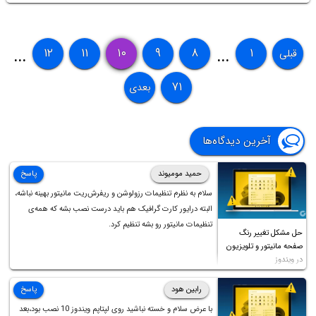
۱۲
۱۱
۱۰
۹
۸
۱
قبلی
...
...
۷۱
بعدی
آخرین دیدگاه‌ها
حمید مومیوند
پاسخ
سلام به نظرم تنظیمات رزولوشن و ریفرش‌ریت مانیتور بهینه نباشه،
البته درایور کارت گرافیک هم باید درست نصب بشه که همه‌ی
تنظیمات مانیتور رو بشه تنظیم کرد.
حل مشکل تغییر رنگ
صفحه مانیتور و تلویزیون
در ویندوز
رابین هود
پاسخ
با عرض سلام و خسته نباشید روی لپتاپم ویندوز 10 نصب بود،بعد