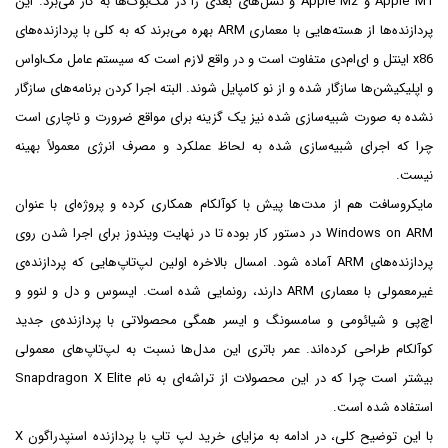
Apple M1 و Apple M2 و نسل‌های بعدی را در مک‌بوک‌ها به کار می‌برد. این
پردازنده‌ها از هسته‌هایی با معماری ARM بهره می‌برند که به کلی با پردازنده‌های
x86 اینتل و ای‌ام‌دی متفاوت است و در واقع لازم است که سیستم عامل مک‌او‌اس
و اپلیکیشن‌ها سازگار شده و از نو کامپایل شوند. البته اجرا کردن برنامه‌های سازگار
نشده به صورت شبیه‌سازی شده نیز یک گزینه برای مواقع ضرورت و ناچاری است
چرا که اجرای شبیه‌سازی شده به لحاظ عملکرد و مصرف انرژی معمولاً بهینه
نیست.
مایکروسافت هم از مدت‌ها پیش با کوآلکام همکاری کرده و پروژه‌ای با عنوان
Windows on ARM در دستور کار بوده تا در نهایت ویندوز برای اجرا شدن روی
پردازنده‌های ARM آماده شود. امسال بالاخره اولین لپ‌تاپ‌هایی که پردازنده‌ی
غیرمعمولی با معماری ARM دارند، رونمایی شده است. ایسوس و دل و لنوو و
اچ‌پی و شیائومی و سامسونگ و ایسر همگی محصولاتی با پردازنده‌ی جدید
کوآلکام طراحی کرده‌اند. عمر باتری این مدل‌ها نسبت به لپ‌تاپ‌های معمولی
بیشتر است چرا که در این محصولات از تراشه‌ای به نام Snapdragon X Elite
استفاده شده است.
با این توضیح کلی، در ادامه به مزایای خرید لپ تاپ با پردازنده اسنپدراگون X