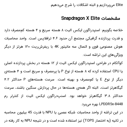
Elite می‌پردازیم و البته اشکالات را شرح می‌دهیم.
مشخصات Snapdragon X Elite
خلاصه بگوییم: اسنپدراگون ایکس الیت ۸ هسته سریع و ۴ هسته کم‌مصرف دارد
و قدرت پردازنده گرافیکی مجتمع آن حدود ۴.۶ ترافلاپس است. واحد محاسبات
هوش مصنوعی قوی و اتصال سه مانیتور 4K با ریفرش‌ریت ۱۲۰ هرتز از دیگر
ویژگی‌های این تراشه است.
کوآلکام در طراحی اسنپدراگون ایکس الیت از ۱۲ هسته در بخش پردازنده اصلی
یا CPU استفاده کرده که ۸ هسته از نوع P یا پر‌مصرف و سریع است و ۴ هسته‌ی
دیگر از نوع E یا کم‌مصرف و بهینه است. سرعت هسته‌های P حداکثر ۴.۲
گیگاهرتز است، البته اگر همه‌ی هسته‌ها در حال پردازش سنگین باشند، سرعت
حداکثر ۳.۸ گیگاهرتز خواهد بود. اسنپ‌دراگون ایکس الیت از کنترلر رم
LPDDR5x-8448 بهره می‌برد.
در این تراشه از واحد محاسبات شبکه عصبی یا NPU با قدرت 45 بیلیون محاسبه
در ثانیه (به اختصار TOPS) نیز استفاده شده است و در نتیجه NPU به کار رفته در