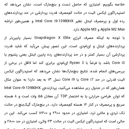
خلاصه بگوییم: امتیازی که حاصل تست و بنچ‌مارک است، نشان می‌دهد که
اسنپدراگون ایکس الیت در حالت کم‌مصرف قدرت پردازشی در حد پردازنده‌های
رده اول و پر‌مصرف اینتل نظیر Intel Core i9-13980HX و همین‌طور تراشه
Apple M2 Max و Apple M3 دارد.
با توجه به اینکه مصرف انرژی Snapdragon X Elite بسیار پایین‌تر از
پردازنده‌های اینتل و ای‌ام‌دی است، این تصور پیش می‌آید که شاید قدرت
پردازشی آن بسیار کمتر و در حد پردازنده‌های رده پایین اینتل یعنی پنتیوم یا
Core i3 باشد یا فرضاً با Ryzen 3 ای‌ام‌دی برابری کند اما لااقل در برخی از
بررسی‌های انجام شده، نتایج بنچ‌مارک‌ها نشان می‌دهد که اسنپدراگون ایکس
الیت قدرتی در حد Core i7 یا Core i9 نسل ۱۳ به بعد دارد! به عنوان مثال
همان‌طور که در جدول زیر مشاهده می‌کنید، پردازنده‌ی Intel Core i9-13980HX
که توان طراحی حرارتی یا به اختصار TDP آن معادل ۵۵ وات است و ۸ هسته
سریع و پرمصرف در کنار ۱۶ هسته کم‌مصرف دارد، در بنچ‌مارک گیک‌بنچ در حالت
تک تردی و مالتی ترد، امتیازی در حدود ۲۹۰۰ و ۱۷۶۰۰ کسب می‌کند. این در
حالی است که اسنپدراگون ایکس الیت در حالت ۲۳ واتی، امتیازی در حد ۲۸۰۰ و