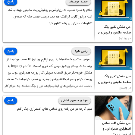
حمید مومیوند
پاسخ
سلام به نظرم تنظیمات رزولوشن و ریفرش‌ریت مانیتور بهینه نباشه،
البته درایور کارت گرافیک هم باید درست نصب بشه که همه‌ی
تنظیمات مانیتور رو بشه تنظیم کرد.
حل مشکل تغییر رنگ
صفحه مانیتور و تلویزیون
در ویندوز
رابین هود
پاسخ
با عرض سلام و خسته نباشید روی لپتاپم ویندوز 10 نصب بود،بعد از
چند مدت اومدم ویندوز عوض کنم توی قسمت ufei و legacy به
مشکل خوردم،از طریق قسمت سوزنی کنار پورت هندزفری ،بوت رو
حل مشکل تغییر رنگ
ریست کردم و خوشبختانه ویندوز جدید رو نصب کردم،اما متاسفانه
صفحه مانیتور و تلویزیون
بانصب تمامی درایورهای لپتاپ،بازهم نور و رنگ صفحه چه موقع کار
در ویندوز
چه موقع پخش فیلم مثل سابق نیست(نور زیاده و بی کیفیت)،با
ابدیت کردن کارت گرافیک،کالیبره کردن و غیره هم نور و رنگ درست
مهدی حسین شاهی
پاسخ
نشد (انگار تصویر ماته)، خواهشمند است راهنمایی فرمایید باتشکر
سیم کارت دو من رفته روی تماس های اضطراری چکار کنم
حل مشکل فقط تماس
اضطراری همراه اول و
ایرانسل و رایتل با