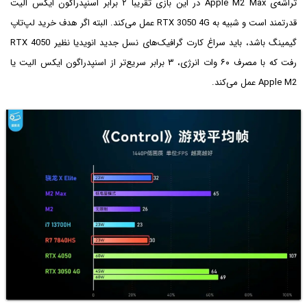
تراشه‌ی Apple M2 Max در این بازی تقریباً ۲ برابر اسنپدراگون ایکس الیت
قدرتمند است و شبیه به RTX 3050 4G عمل می‌کند. البته اگر هدف خرید لپ‌تاپ
گیمینگ باشد، باید سراغ کارت گرافیک‌های نسل جدید انویدیا نظیر RTX 4050
رفت که با مصرف ۶۰ وات انرژی، ۳ برابر سریع‌تر از اسنپدراگون ایکس الیت یا
Apple M2 عمل می‌کند.