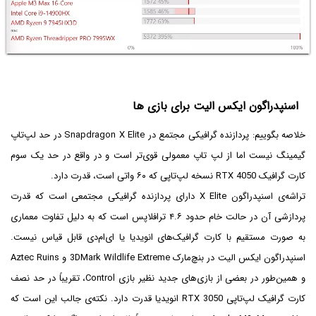
اسنپدراگون ایکس الیت برای بازی ها
خلاصه بگوییم: پردازنده گرافیکی مجتمع در Snapdragon X Elite در حد لپ‌تاپ
گیمینگ نیست اما از لپ تاپ معمولی قوی‌تر است و در واقع در حد یک سوم
کارت گرافیک RTX 4050 نسخه لپ‌تاپی که ۶۰ واتی است، قدرت دارد.
تراشه‌ی اسنپدراگون X Elite دارای پردازنده گرافیکی مجتمعی است که قدرت
پردازشی آن در حالت خام حدود ۴.۶ ترافلاپس است که به دلیل تفاوت معماری
به صورت مستقیم با کارت گرافیک‌های انویدیا یا ای‌ام‌دی قابل قیاس نیست.
اسنپدراگون ایکس الیت در بنچ‌مارک 3DMark Wildlife Extreme و Aztec Ruins
و همین‌طور در بعضی از بازی‌های جدید نظیر بازی Control، تقریباً در حد نصف
کارت گرافیک لپ‌تاپی RTX 3050 انویدیا قدرت دارد. نکته‌ی جالب این است که