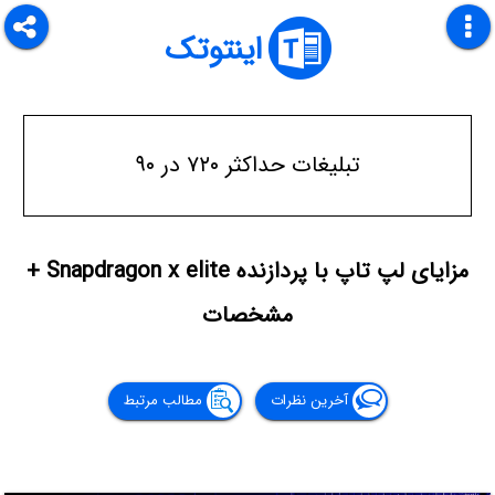
اینتوتک
تبلیغات حداکثر ۷۲۰ در ۹۰
مزایای لپ تاپ با پردازنده Snapdragon x elite +
مشخصات
آخرین نظرات
مطالب مرتبط