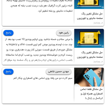
سلام به نظرم تنظیمات رزولوشن و ریفرش‌ریت مانیتور بهینه نباشه،
البته درایور کارت گرافیک هم باید درست نصب بشه که همه‌ی
تنظیمات مانیتور رو بشه تنظیم کرد.
حل مشکل تغییر رنگ
صفحه مانیتور و تلویزیون
در ویندوز
رابین هود
پاسخ
با عرض سلام و خسته نباشید روی لپتاپم ویندوز 10 نصب بود،بعد از
چند مدت اومدم ویندوز عوض کنم توی قسمت ufei و legacy به
مشکل خوردم،از طریق قسمت سوزنی کنار پورت هندزفری ،بوت رو
حل مشکل تغییر رنگ
ریست کردم و خوشبختانه ویندوز جدید رو نصب کردم،اما متاسفانه
صفحه مانیتور و تلویزیون
بانصب تمامی درایورهای لپتاپ،بازهم نور و رنگ صفحه چه موقع کار
در ویندوز
چه موقع پخش فیلم مثل سابق نیست(نور زیاده و بی کیفیت)،با
ابدیت کردن کارت گرافیک،کالیبره کردن و غیره هم نور و رنگ درست
مهدی حسین شاهی
پاسخ
نشد (انگار تصویر ماته)، خواهشمند است راهنمایی فرمایید باتشکر
سیم کارت دو من رفته روی تماس های اضطراری چکار کنم
حل مشکل فقط تماس
اضطراری همراه اول و
ایرانسل و رایتل با
روش‌های مختلف