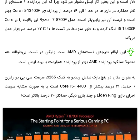
دلار است و این یعنی کار اینتل دشوار می‌شود چرا که این پردازنده ۶ هسته‌ای از
نظر عملکرد در بازی‌ها در حد ۱ الی ۱۴ درصد از پردازنده‌ی Core i5-13400F بهتر
است و قیمت آن نیز پایین‌تر است. مدل Ryzen 7 8700F نیز رقابت را بر Core
i5-14400F تنگ کرده و به طور متوسط در تست‌ها ۱۰ تا ۲۲ درصد سریع‌تر عمل
می‌کند.
این ارقام نتیجه‌ی تست‌های AMD است ولیکن در تست بی‌طرفانه هم
معمولاً عملکرد پردازنده AMD بهتر از پردازنده هم‌قیمت با برند اینتل است.
به عنوان مثال در بنچ‌مارک تبدیل ویدیو به کمک x265، سرعت سی پی یو رایزن
7 جدید، ۲۱ درصد بیشتر از Core i5-14400F است یا به صورت مشابه سرعت
اجرای بازی Elden Ring و چند بازی دیگر، حداکثر ۲۰ درصد بالاتر است!