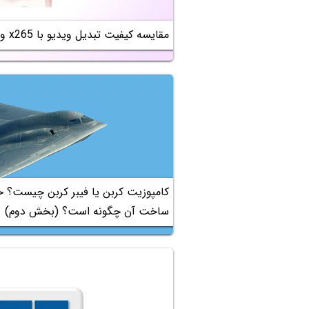
مقایسه کیفیت تبدیل ویدیو با x265 و x264 نمایندگان H.265 و H.264
کامپوزیت کربن یا فیبر کربن چیست؟
ساخت آن چگونه است؟ (بخش دوم)