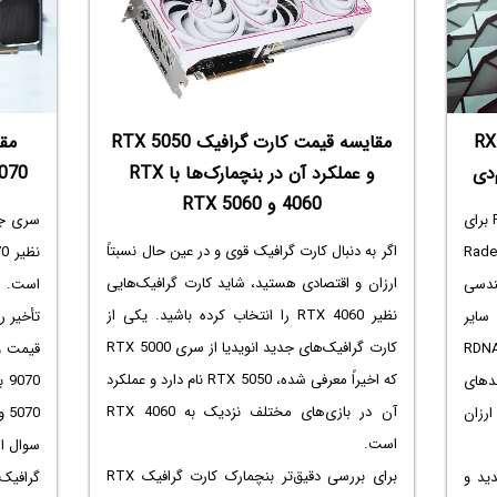
ندهید. 
بهترین
انتخاب 
آشنایی با مشخصات کارت گرافیک RX
مقایسه قیمت کارت گرافیک RTX 5050
عناصر 
و عملکرد آن در بنچمارک‌ها با RTX
9070 ای ام دی با X 5070
بازیکنا
4060 و RTX 5060
نگاهی ب
ای‌ام‌دی ۲ کارت گرافیک ارزان‌قیمت RX 7400 برای
سری جد
اگر به دنبال کارت گرافیک قوی و در عین حال نسبتاً
و مدل Radeon Pro
ارزان و اقتصادی هستید، شاید کارت گرافیک‌هایی
هندسی
است. ن
نظیر RTX 4060 را انتخاب کرده باشید. یکی از
ثل سایر
تأخیر ر
کارت گرافیک‌های جدید انویدیا از سری RTX 5000
۶۰ و ۷۰۰۰ از معماری RDNA 3
که اخیراً‌ معرفی شده، RTX 5050 نام دارد و عملکرد
حدهای
آن در بازی‌های مختلف نزدیک به RTX 4060
رزان
5070 و RTX 5060‌ باشد.
است.
سوال ا
برای بررسی دقیق‌تر بنچمارک کارت گرافیک RTX
ید و