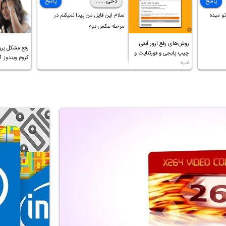
پاسخ
دخی ......
پاسخ
کردم،اما متاسفانه بانصب تمامی
و میده
سلام این فایل من پیدا نمیکنم در
درایورهای لپتاپ،بازهم نور و رنگ
مرحله عکس دوم
صفحه چه موقع کار چه موقع پخش
روش‌های رفع ارور آنتی
فیلم مثل سابق نیست(نور زیاده و بی
رفع مشکل پرو
چیپ پابجی و فورتنایت و
کیفیت)،با ابدیت کردن کارت
کروم ویندوز 11 و غیره
غیره
گرافیک،کالیبره کردن و غیره هم نور و
رنگ درست نشد (انگار تصویر ماته)،
خواهشمند است راهنمایی فرمایید
باتشکر