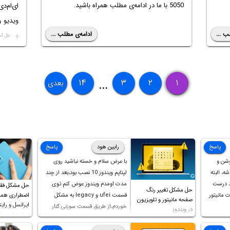
5050 با ما در ادامه‌ی مطلب همراه باشید.
ای‌ام‌د
ویدیو و
ب ...
ادامه‌ی مطلب ...
و طراح
اینتوت
عملکرد
داشته ب
۱۴
۳
۲
۱
بعدی
...
پاسخ
رابین هود
پاسخ
وشن و
با عرض سلام و خسته نباشید روی
ه، البته
لپتاپم ویندوز 10 نصب بود،بعد از چند
د درست
مدت اومدم ویندوز عوض کنم توی
حل مشکل فق
حل مشکل تغییر رنگ
 مانیتور
قسمت ufei و legacy به مشکل
اضطراری همرا
صفحه مانیتور و تلویزیون
ایرانسل و رایت
خوردم،از طریق قسمت سوزنی کنار
در ویندوز
روش‌های مخ
پورت هندزفری ،بوت رو ریست کردم و
خوشبختانه ویندوز جدید رو نصب