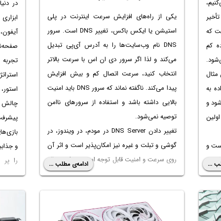
کنیم،
در دنی
یکی از راه‌های افزایش سرعت اینترنت در پلی
أخیر
ابزاری
استیشن یا ایکس باکس، تغییر DNS است. سرور
ت که
آیفون
DNS نام وب‌سایت‌ها را به آدرس آی‌پی تبدیل
ه کم
صفحه‌نم
می‌کند و لذا اگر سرور دی ان اس با سرعت بالاتر
‌شود.
تجربه 
انتخاب کنید، سرعت اتصال کم و بیش افزایش
 مثال
استرات
پیدا می‌کند. ناگفته نماند که سرور DNS باید امنیت
ه به
استور، 
بالایی داشته باشد و استفاده از سرورهای ناامن
ود و
توصیه نمی‌شود.
ولین
پیشرفت
تغییر دادن DNS Server در مودم، در ویندوز، در
بازی‌ه
گوشی و تبلت و غیره نیز امکان‌پذیر است و اثر آن
ست و
و جذابی
روی سرعت و امنیت قابل توجه است. در این مقاله
ه از
را پر 
ب ...
ادامه‌ی مطلب ...
به نحوه تغییر آدرس سرور DNS در تنظیمات پلی
امه به
برنامه‌ر
استیشن و ایکس باکس سری ایکس یا اس
وب برای کاهش
اگر به 
می‌پردازیم. با اینتوتک همراه باشید.
هیم.
سرگرم ک
آزارده