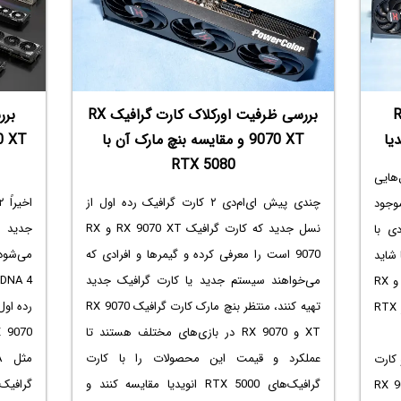
ر از
ه می‌گیرد؛
حافظه
ع در
ر این
رت گرافیک RX
بررسی ظرفیت اورکلاک کارت گرافیک RX
ادامه
9070 XT و مقایسه بنچ مارک آن با
RTX 5080
هایی
چندی پیش ای‌ام‌دی ۲ کارت گرافیک رده اول از
ا موجود
جدید ک
نسل جدید که کارت گرافیک RX 9070 XT و RX
ی با
می‌شود
9070 است را معرفی کرده و گیمرها و افرادی که
 شاید
می‌خواهند سیستم جدید یا کارت گرافیک جدید
قیمت و عملکرد کارت گرافیک‌های RX 9060 و RX
تهیه کنند، منتظر بنچ مارک کارت گرافیک RX 9070
9070‌ بهتر از مدل‌های میان‌رده انویدیا نظیر RTX
XT و RX 9070 در بازی‌های مختلف هستند تا
عملکرد و قیمت این محصولات را با کارت
کارت
گرافیک
گرافیک‌های RTX 5000 انویدیا مقایسه کنند و