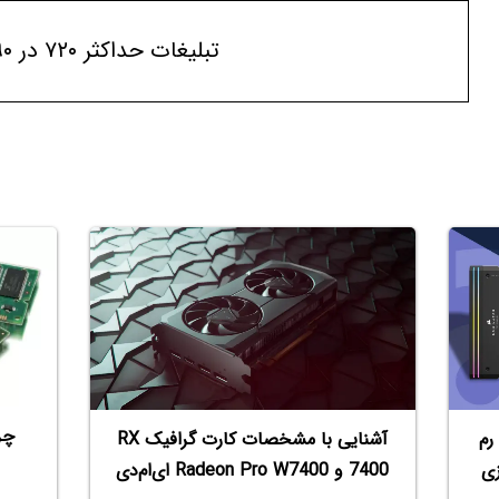
تبلیغات حداکثر ۷۲۰ در ۹۰
ستفاده از یک رم DDR5 به جای ۲ رم
آشنایی با مشخصات کارت گرافیک RX
زی
7400 و Radeon Pro W7400 ای‌ام‌دی