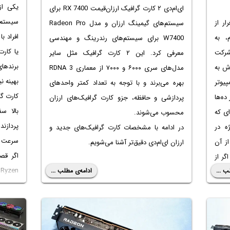
یکی از
ای‌ام‌دی ۲ کارت گرافیک ارزان‌قیمت RX 7400 برای
سیستم 
ار از
سیستم‌های گیمینگ ارزان و مدل Radeon Pro
افراد ب
، به
W7400 برای سیستم‌های رندرینگ و مهندسی
ه‌اند. شرکت
معرفی کرد. این ۲ کارت گرافیک مثل سایر
برندها
وش به
مدل‌های سری ۶۰۰۰ و ۷۰۰۰ از معماری RDNA 3
بهینه ن
پیوتر
بهره می‌برند و با توجه به تعداد کمتر واحدهای
کارت گ
ده‌ها
پردازشی و حافظه، جزو کارت گرافیک‌های ارزان
بالا س
ای که
محسوب می‌شوند.
پردازند
ه در
در ادامه با مشخصات کارت گرافیک‌های جدید و
سرعت م
از آن
ارزان ای‌ام‌دی دقیق‌تر آشنا می‌شویم.
اگر قص
ر از
n
ب ...
ادامه‌ی مطلب ...
کنید،
مطلب هم
DDR چه میزان از
پردازند
، افت