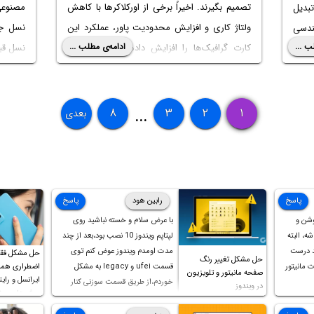
مصنوعی
تصمیم بگیرند. اخیراً برخی از اورکلاکرها با کاهش
تبدیل
نسل جدی
ولتاژ کاری و افزایش محدودیت پاور، عملکرد این
هندسی
ب ...
ادامه‌ی مطلب ...
نسل قب
کارت گرافیک‌ها را افزایش داده‌اند به طوری که
ب با
در ادا
سرعت اجرای بعضی از بازی‌ها حتی ۱۰ درصد
ت به
افزایش پیدا کرده است.
پانی
در ادامه به جزئیات این خبر و همین طور بررسی
۸
۳
۲
۱
بعدی
...
داشت. 
سرعت اجرای چند بازی سنگین و گرافیکی امروزی
قدرتمن
به کمک کارت گرافیک RX 9070 XT و RX 9070 و
محصولات
مقایسه آن با RTX 5090 و RTX 5080 می‌پردازیم.
پاسخ
رابین هود
پاسخ
وشن و
با عرض سلام و خسته نباشید روی
ه، البته
لپتاپم ویندوز 10 نصب بود،بعد از چند
د درست
مدت اومدم ویندوز عوض کنم توی
حل مشکل فق
حل مشکل تغییر رنگ
 مانیتور
قسمت ufei و legacy به مشکل
اضطراری همرا
صفحه مانیتور و تلویزیون
ایرانسل و رایت
خوردم،از طریق قسمت سوزنی کنار
در ویندوز
روش‌های مخ
پورت هندزفری ،بوت رو ریست کردم و
خوشبختانه ویندوز جدید رو نصب