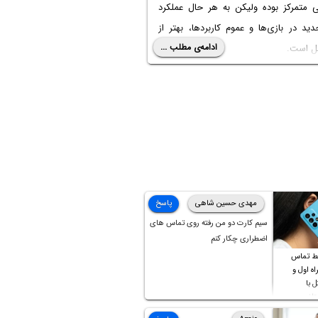
 متمرکز بوده ولیکن به هر حال عملکرد
د در بازی‌ها و عموم کاربردها، بهتر از
ادامه‌ی مطلب ...
ل است.
مه به مشخصات و اطلاعاتی که تاکنون در
مورد کارت گرافیک‌های Radeon RX 9070 XT و
Radeon RX 9070 منتشر شده، نگاهی خواهیم
اگر قصد خرید کارت گرافیک جدید و
د دارید، بد نیست کمی صبر کنید تا
 جدید انویدیا و ای‌ام‌دی وارد بازار شود.
مهدی حسین شاهی
پاسخ
سیم کارت دو من رفته روی تماس های
اضطراری چکار کنم
ط تماس
ه اول و
ل با
تلف