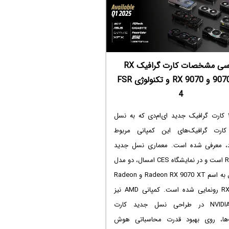
بررسی مشخصات کارت گرافیک RX
9070 XT و RX 9070 و تکنولوژی FSR
4
اخیراً ۲ کارت گرافیک جدید ای‌ام‌دی که به نسل
ارت گرافیک‌های این کمپانی مربوط
، معرفی شده است. معماری نسل جدید
RDNA 4 است و در نمایشگاه CES امسال، دو مدل
رده اول به اسم Radeon RX 9070 XT و Radeon
RX 9070 رونمایی شده است. کمپانی AMD نیز
مثل NVIDIA در طراحی نسل جدید کارت
‌ها، روی بهبود قدرت محاسباتی هوش