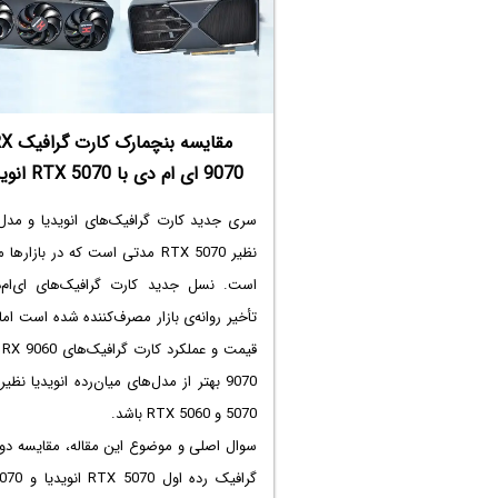
عملکرد قابل توجهی ایجاد می‌کند. این تصو
نسل‌های قبلی حافظه DDR سرچشم
جایی که حذف یکی از ماژول‌ها، پهنای باند 
را تقریباً به نصف کاهش می‌داد. این موضو
DDR5 نیز تا حدی صادق است، اما ساختا
مقایسه بنچمارک کا
نسل از حافظه پیچیده‌تر از گذشته است و در 
9070 ای ام دی با RTX 5070 انویدیا
به جزئیات آن خواهیم پرداخت.
سری جدید کارت گرافیک‌های انویدیا و مدل‌
نظیر RTX 5070 مدتی است که در بازاره
است. نسل جدید کارت گرافیک‌های ای‌ام‌د
تأخیر روانه‌ی بازار مصرف‌کننده شده است اما
5070 و RTX 5060‌ باشد.
سوال اصلی و موضوع این مقاله، مقایسه دو 