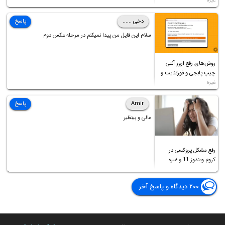
غیره
دخی ......
پاسخ
سلام این فایل من پیدا نمیکنم در مرحله عکس دوم
روش‌های رفع ارور آنتی
چیپ پابجی و فورتنایت و
غیره
Amir
پاسخ
عالی و بینظیر
رفع مشکل پروکسی در
کروم ویندوز 11 و غیره
۲۰۰ دیدگاه و پاسخ آخر