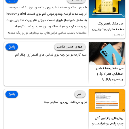
با عرض سلام و خسته نباشید روی لپتاپم ویندوز 10 نصب بود،بعد
از چند مدت اومدم ویندوز عوض کنم توی قسمت ufei و legacy
به مشکل خوردم،از طریق قسمت سوزنی کنار پورت هندزفری ،بوت
حل مشکل تغییر رنگ
رو ریست کردم و خوشبختانه ویندوز جدید رو نصب کردم،اما
صفحه مانیتور و تلویزیون
متاسفانه بانصب تمامی درایورهای لپتاپ،بازهم نور و رنگ صفحه
در ویندوز
چه موقع کار چه موقع پخش فیلم مثل سابق نیست(نور زیاده و بی
کیفیت)،با ابدیت کردن کارت گرافیک،کالیبره کردن و غیره هم نور و
مهدی حسین شاهی
پاسخ
رنگ درست نشد (انگار تصویر ماته)، خواهشمند است راهنمایی
سیم کارت دو من رفته روی تماس های اضطراری چکار کنم
فرمایید باتشکر
حل مشکل فقط تماس
اضطراری همراه اول و
ایرانسل و رایتل با
روش‌های مختلف
امیر
پاسخ
برای من فقط ارور ری استارتو میده
روش‌های رفع ارور آنتی
چیپ پابجی و فورتنایت و