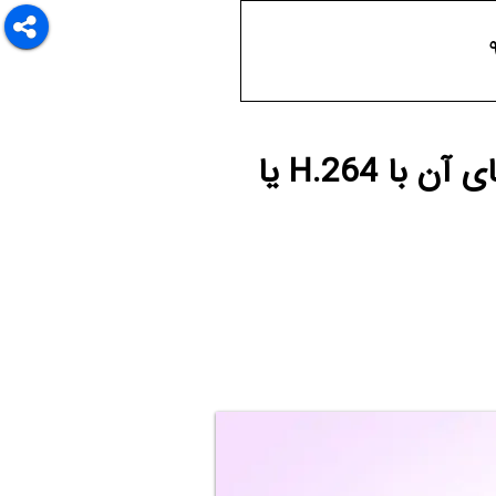
با روش فشرده‌سازی ویدیو در HEVC یا H.265 و تفاوت‌های آن با H.264 یا