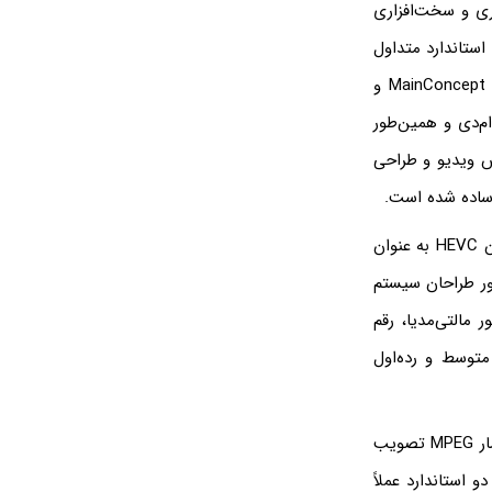
ری و سخت‌افزاری
استاندارد متداول
در سال‌های اخیر H.264 است که تقریباً هم‌معنی استاندارد AVC است. اینکدرهای x264 و MainConcept و
ام‌دی و همین‌طور
می‌کنند. بنابراین پخش ویدیو و طراحی
، ساده شده است.
اینکدر امروزی که گوگل از آن استفاده می‌کند، VP9 است و در کنار آن H.265 که تقریباً همان HEVC به عنوان
طور طراحان سیستم
د تا نرخ دیکد سخت‌افزاری HEVC توسط موتور مالتی‌مدیا، رقم
 ثانیه، در تراشه‌های متوسط و رده‌اول
HEVC توسط ISO/IEC JTC 1/SC 29/WG 11 Motion Picture Experts Group یا به اختصار MPEG تصویب
 تصویب شده است. این دو استاندارد عملاً