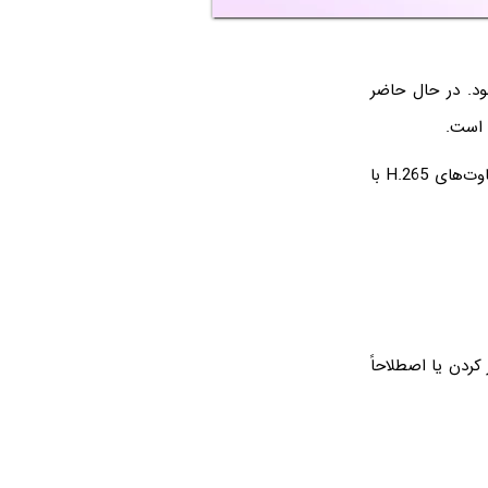
ل می‌شود. در حال حاضر
در ادامه به موضوعاتی مثل کدک HEVC یا H.265، مقایسه‌ی الگوریتم‌های فشرده‌سازی و تفاوت‌های H.265 با
 کردن یا اصطلاحاً