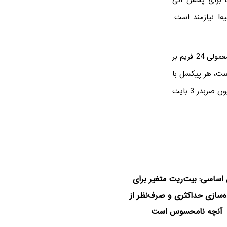
الاتر باشد. مثلاً ویدیوی 1080p فشرده نشده برای پخش آنی
ره‌سازی با سرعت 150 مگابایت بر ثانیه! نیازمند است.
ویدیوی فشرده نشده بسیار حجیم است و به عنوان مثال 1 دقیقه ویدیوی 1080p با سرعت معمولی 24 فریم بر
 24 فریم و ضربدر 2 میلیون پیکسل است، هر پیکسل با
سه ساب-پیکسل 8 بیتی تعریف می‌شود و سه بایت داده نیاز است. بنابراین 24 ضربدر 2 میلیون ضربدر 3 بایت
اساسی: بیت‌ریت متغیر برای
‌سازی حداکثری و صرف‌نظر از
آنچه نامحسوس است