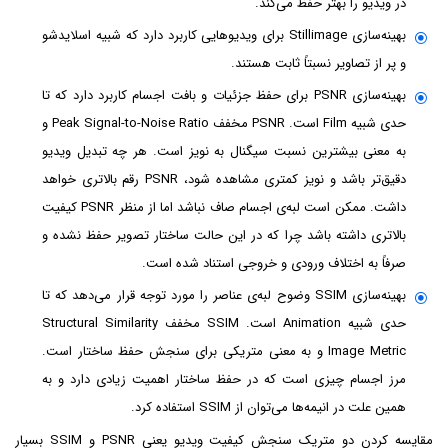
در ویدیو را بهتر حفظ می‌کند.
بهینه‌سازی Stillimage برای ویدیوهایی کاربرد دارد که شبیه اسلایدشو
و پر از تصاویر نسبتاً ثابت هستند.
بهینه‌سازی PSNR برای حفظ جزئیات و بافت اجسام کاربرد دارد که تا
حدی شبیه Film است. PSNR مخفف Peak Signal-to-Noise Ratio و
به معنی بیشترین نسبت سیگنال به نویز است. هر چه تبدیل ویدیو
دقیق‌تر باشد و نویز کمتری مشاهده شود، PSNR رقم بالاتری خواهد
داشت. ممکن است لبه‌ی اجسام صاف نباشد اما از منظر PSNR کیفیت
بالاتری داشته باشد چرا که در این حالت ساختار تصویر حفظ نشده و
صرفاً به اختلاف ورودی و خروجی استناد شده است.
بهینه‌سازی SSIM وضوح لبه‌ی عناصر را مورد توجه قرار می‌دهد که تا
حدی شبیه Animation است. SSIM مخفف Structural Similarity
Image Metric و به معنی متریکی برای سنجش حفظ ساختار است.
مرز اجسام چیزی است که در حفظ ساختار اهمیت زیادی دارد و به
همین علت در انیمه‌ها می‌توان از SSIM استفاده کرد.
مقایسه کردن دو متریک سنجش کیفیت ویدیو یعنی PSNR و SSIM بسیار