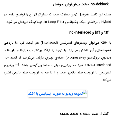
no-deblock: حالت پیش‌فرض غیرفعال
هدف این کامند، غیرفعال کردن دیبلاک است که پیش‌تر اثر آن را توضیح دادم. در
Hybrid با برداشتن تیک جک‌باکس In-Loop Filter، دیبلاکینگ غیرفعال می‌شود.
ttf و bff و no-interlaced
با x264 می‌توان ویدیوهای اینترلیس (Interlaced) هم ایجاد کرد اما بازدهی
فشرده‌سازی آن کاهش می‌یابد. با توجه به اینکه بیشتر نرم‌افزارها و پلیرها با
ویدیوی پروگرسیو (progressive) میانه‌ی بهتری دارند، می‌توانید از کامند no-
interlaced استفاده کنید که ویدیوی نهایی، حتماً پروگرسیو باشد. ttf ویدیوی
اینترلیس با اولویت فیلد بالایی است و bff هم به اولویت فیلد پایینی اشاره
می‌کند.
کنترل بیت ریت و حجم ویدیو