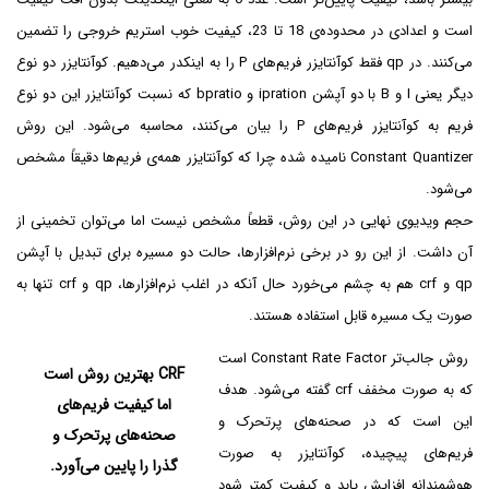
است و اعدادی در محدوده‌ی 18 تا 23، کیفیت خوب استریم خروجی را تضمین
می‌کنند. در qp فقط کوآنتایزر فریم‌های P را به اینکدر می‌دهیم. کوآنتایزر دو نوع
دیگر یعنی I و B با دو آپشن ipration و bpratio که نسبت کوآنتایزر این دو نوع
فریم به کوآنتایزر فریم‌های P را بیان می‌کنند، محاسبه می‌شود. این روش
Constant Quantizer نامیده شده چرا که کوآنتایزر همه‌ی فریم‌ها دقیقاً مشخص
می‌شود.
حجم ویدیوی نهایی در این روش، قطعاً مشخص نیست اما می‌توان تخمینی از
آن داشت. از این رو در برخی نرم‌افزارها، حالت دو مسیره برای تبدیل با آپشن
qp و crf هم به چشم می‌خورد حال آنکه در اغلب نرم‌افزارها، qp و crf تنها به
صورت یک مسیره قابل استفاده هستند.
روش جالب‌تر Constant Rate Factor است
CRF بهترین روش است
که به صورت مخفف crf گفته می‌شود. هدف
اما کیفیت فریم‌های
این است که در صحنه‌های پرتحرک و
صحنه‌های پرتحرک و
فریم‌های پیچیده، کوآنتایزر به صورت
گذرا را پایین می‌آورد.
هوشمندانه افزایش یابد و کیفیت کمتر شود