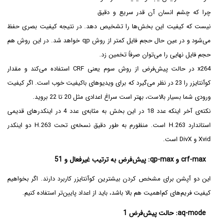
چرا که چشم انسان آن قدر سریع و دقیق
نیست که کیفیت این بخش‌ها را تشخیص دهد. در نتیجه کیفیت بصری حفظ
می‌شود و در عین حال حجم فایل کمتر از روش qp خواهد شد. در این روش هم
حجم فایل نهایی را می‌توان صرفاً تخمین زد.
x264 در حالت پیش‌فرض از روش سوم یعنی CRF استفاده می‌کند و مقدار
کوآنتایزر را 23 در نظر می‌گیرد که برای ویدیوهای باکیفیت خوب است. اگر کیفیت
ورودی شما بسیار بالاست، بهتر است سراغ اعدادی مثل 20 تا 22 بروید.
نکته‌ی آخر اینکه عدد 18 در این بخش به مثابه‌ی عدد 4 در اینکدرهای قدیمی
استاندارد H.263 است. منظورم به طور دقیق نسخه‌ی تحت H.263 دو اینکدر
Xvid و DivX است.
crf-max و qp-max: پیش‌فرض به ترتیب غیرفعال و 51
این دو آپشن برای مشخص کردن بیشترین کوآنتایزر کاربرد دارند. اگر بخواهیم
کیفیت فریم‌های کم‌اهمیت هم بالا باشد، باید از اعداد پایین‌تر استفاده کنیم.
aq-mode: حالت پیش‌فرض 1