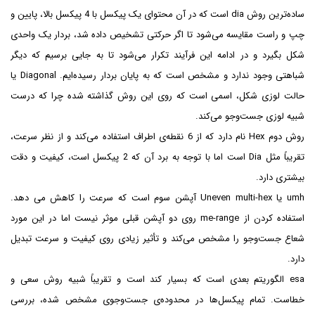
ساده‌ترین روش dia است که در آن محتوای یک پیکسل با 4 پیکسل بالا، پایین و
چپ و راست مقایسه می‌شود تا اگر حرکتی تشخیص داده شد، بردار یک واحدی
شکل بگیرد و در ادامه این فرآیند تکرار می‌شود تا به جایی برسیم که دیگر
شباهتی وجود ندارد و مشخص است که به پایان بردار رسیده‌ایم. Diagonal یا
حالت لوزی شکل، اسمی است که روی این روش گذاشته شده چرا که درست
شبیه لوزی جست‌وجو می‌کند.
روش دوم Hex نام دارد که از 6 نقطه‌ی اطراف استفاده می‌کند و از نظر سرعت،
تقریباً مثل Dia است اما با توجه به برد آن که 2 پیکسل است، کیفیت و دقت
بیشتری دارد.
umh یا Uneven multi-hex آپشن سوم است که سرعت را کاهش می دهد.
استفاده کردن از me-range روی دو آپشن قبلی موثر نیست اما در این مورد
شعاع جست‌وجو را مشخص می‌کند و تأثیر زیادی روی کیفیت و سرعت تبدیل
دارد.
esa الگوریتم بعدی است که بسیار کند است و تقریباً شبیه روش سعی و
خطاست. تمام پیکسل‌ها در محدوده‌ی جست‌وجوی مشخص شده، بررسی