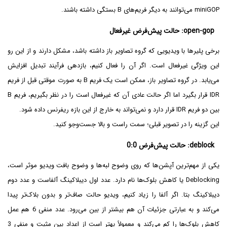
miniGOP می‌توانند به دیگر فریم‌های B بستگی داشته باشند.
open-gop: حالت پیش‌فرض غیرفعال
برخی پلیرها با ویدیویی که گروه تصاویر باز داشته باشد، مشکل دارند و از این رو
این ویژگی غیرفعال است. اگر آن را فعال کنیم، بازدهی فرآیند تبدیل افزایش
می‌یابد. در گروه تصاویر باز، ممکن است یک فریم B به صورت موقتی قبل از فریم
IDR قرار بگیرد اما اگر حالت عادی آن که غیرفعال است را در نظر بگیریم، فریم B
بین دو فریم IDR قرار دارد و نمی‌تواند به خارج از این بازه ریفرنس داده شود.
این گزینه را در تصویر قبلی؛ سمت راست و بالا جست‌و‌جو کنید.
deblock: حالت پیش‌فرض 0:0
یکی از مهم‌ترین آپشن‌ها که روی وضوح لبه‌ها و وضوح بافت ویدیو موثر است،
Deblocking یا کاهش بلوک‌ها نام دارد. عدد اول دیبلاکینگ آلفاست و عدد دوم
دیبلاکینگ بتا. اگر آلفا را زیاد کنیم، ویدیو حالت صاف‌تر و بدون بلاک‌تر پیدا
می‌کند و به عبارتی جزئیات آن هم بیشتر از بین می‌رود. عدد منفی 6 هم عمل
کاهش بلوک‌ها را کم می‌کند و معمولاً بهتر است از اعداد بین مثبت و منفی 3