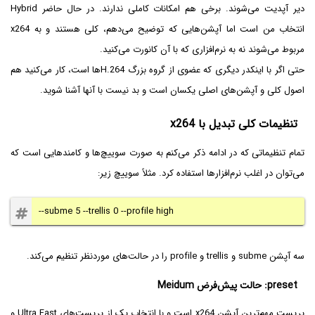
دیر آپدیت می‌شوند. برخی هم امکانات کاملی ندارند. در حال حاضر Hybrid
انتخاب من است اما آپشن‌هایی که توضیح می‌دهم، کلی هستند و به x264
مربوط می‌شوند نه به نرم‌افزاری که با آن کانورت می‌کنید.
حتی اگر با اینکدر دیگری که عضوی از گروه بزرگ H.264ها است، کار می‌کنید هم
اصول کلی و آپشن‌های اصلی یکسان است و بد نیست با آنها آشنا شوید.
تنظیمات کلی تبدیل با x264
تمام تنظیماتی که در ادامه ذکر می‌کنم به صورت سوییچ‌ها و کامندهایی است که
می‌توان در اغلب نرم‌افزارها استفاده کرد. مثلاً سوییچ زیر:
--subme 5 --trellis 0 --profile high
سه آپشن subme و trellis و profile را در حالت‌های موردنظر تنظیم می‌کند.
preset: حالت پیش‌فرض Meidum
پریست مهم‌ترین آپشن x264 است و با انتخاب یک از پریست‌های Ultra Fast و