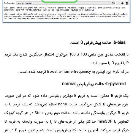
b-bias: حالت پیش‌فرض 0 است.
با انتخاب عددی بین منفی 100 تا 100 می‌توان احتمال جایگزین شدن یک فریم
P با فریم B را معین کرد.
در Hybrid این آپشن به Boost b-frame-frequency ترجمه شده است.
b-pyramid: حالت پیش‌فرض normal
یک فریم B ممکن است به فریم B دیگری ریفرنس داده شود که در این صورت
هرم فریم‌های B شکل می‌گیرد. حالت none اجازه نمی‌دهد که یک فریم B به
فریم B دیگری وابستگی داشته باشد. حالت دوم یعنی Strict در هر گروه کوچک
تصاویر یا miniGOP حداکثر یکی از فریم‌های B را به صورت وابسته به فریم B
دیگر فرض می‌کند. آخرین حالت که پیش‌فرض است هم چندین فریم B در هر