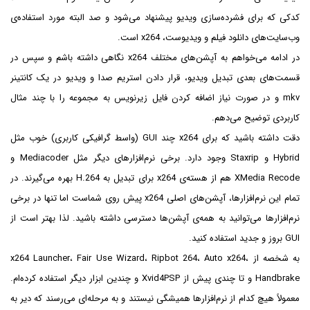
کدکی که برای فشرده‌سازی ویدیو پیشنهاد می‌شود و صد البته مورد استفاده‌ی
وب‌سایت‌های دانلود فیلم و ویدیوست، x264 است.
در ادامه می‌خواهم به آپشن‌های مختلف x264 نگاهی داشته باشم و سپس در
قسمت‌های بعدی تبدیل ویدیو، قرار دادن استریم صدا و ویدیو در یک کانتینر
mkv و در صورت نیاز اضافه کردن فایل زیرنویس به مجموعه را با چند مثال
کاربردی توضیح می‌دهم.
دقت داشته باشید که برای x264 چند GUI (واسط گرافیکی کاربری) خوب مثل
Hybrid و Staxrip وجود دارد. برخی نرم‌افزارهای دیگر مثل Mediacoder و
XMedia Recode هم از هسته‌ی x264 برای تبدیل به H.264 بهره می‌گیرند. در
تمام این نرم‌افزارها، آپشن‌های اصلی x264 پیش روی شماست اما تنها در برخی
نرم‌افزارها می‌توانید به همه‌ی آپشن‌ها دسترسی داشته باشید. لذا بهتر است از
GUI بروز و جدید استفاده کنید.
به شخصه از x264 Launcher، Fair Use Wizard، Ripbot 264، Auto x264،
Handbrake و تا چندی پیش از Xvid4PSP و چندین ابزار دیگر استفاده کرده‌ام.
معمولاً هیچ کدام از نرم‌افزارها همیشگی نیستند و به مرحله‌ای می‌رسند که دیر به