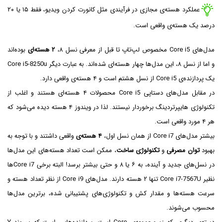
عملکرد هسته‌ی مجازی در فرآیندی مثل کانورت کردن ویدیو، فقط ۱۵ یا ۲۰
درصد یک هسته‌ی واقعی است.
مدل‌های Core i5 مخصوص لپ‌تاپ تا قبل از معرفی نسل ۸،
۲ هسته‌ای
بوده‌اند
و اما از نسل ۸، این مدل‌ها چهار هسته‌ای شده‌اند. به عبارت دیگر Core i5-8250u
یک پردازنده‌ی Core i5 از نسل هشتم است و ۴ هسته‌ی واقعی دارد.
در مقابل مدل‌های دستاپی Core i5 محصولات ۴ هسته‌ای هستند و اغلب از
تکنولوژی هایپرتردینگ برخوردار نیستند. لذا در ویندوز ۴ هسته دیده می‌شود که
هر ۴ مورد واقعی است.
بیشتر مدل‌های Core i7 از همان نسل اول،
۴ هسته‌ی
واقعی داشتند و با توجه به
بهبود
توان مصرفی
و
تکنولوژی ساخت
، ممکن است تعداد هسته‌های این مدل‌ها
در نسل‌های جدید و آینده، به ۶ یا ۸ و حتی بیشتر برسد! البته برخی Core i7ها
نظیر Core i7-7567U تنها ۲ هسته دارند. مدل‌های Core i9 از نظر تعداد هسته و
سرعت هسته‌ها و مقدار کش و تکنولوژی‌های پشتیبانی شده، برترین مدل‌ها
محسوب می‌شوند.