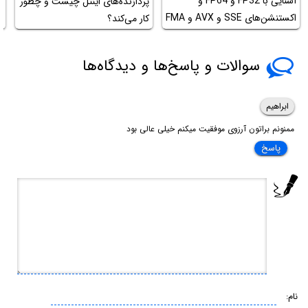
آشنایی با FP32 و FP64 و
پردازنده‌های اینتل چیست و چطور
اکستنشن‌های SSE و AVX و FMA
کار می‌کند؟
ه
پردازنده‌های x86 اینتل و AMD
سوالات و پاسخ‌ها و دیدگاه‌ها
ابراهیم
ممنونم براتون آرزوی موفقیت میکنم خیلی عالی بود
پاسخ
نام: