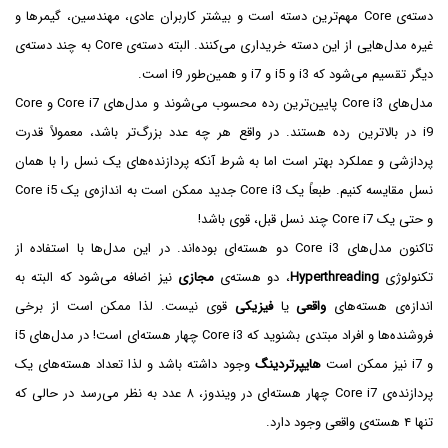
دسته‌ی Core مهم‌ترین دسته است و بیشتر کاربران عادی، مهندسین، گیمرها و
غیره مدل‌هایی از این دسته خریداری می‌کنند. البته دسته‌ی Core به چند دسته‌ی
دیگر تقسیم می‌شود که i3‌ و i5 و i7 و همین‌طور i9 است.
مدل‌های Core i3 پایین‌ترین رده محسوب می‌شوند و مدل‌های Core i7 و Core
i9 در بالاترین رده هستند. در واقع هر چه عدد بزرگ‌تر باشد، معمولاً قدرت
پردازشی و عملکرد بهتر است اما به شرط آنکه پردازنده‌های یک نسل را با همان
نسل مقایسه کنیم. طبعاً یک Core i3 جدید ممکن است به اندازه‌ی یک Core i5
و حتی یک Core i7 چند نسل قبل، قوی باشد!
تاکنون مدل‌های Core i3 دو هسته‌ای بوده‌اند. در این مدل‌ها با استفاده از
تکنولوژی
Hyperthreading
، دو هسته‌ی
مجازی
نیز اضافه می‌شود که البته به
اندازه‌ی هسته‌های
واقعی
یا
فیزیکی
قوی نیست. لذا ممکن است از برخی
فروشنده‌ها و افراد مبتدی بشنوید که Core i3 چهار هسته‌ای است! در مدل‌های i5
و i7 نیز ممکن است
هایپرتردینگ
وجود داشته باشد و لذا تعداد هسته‌های یک
پردازنده‌ی Core i7 چهار هسته‌ای در ویندوز، ۸ عدد به نظر می‌رسد در حالی که
تنها ۴ هسته‌ی واقعی وجود دارد.