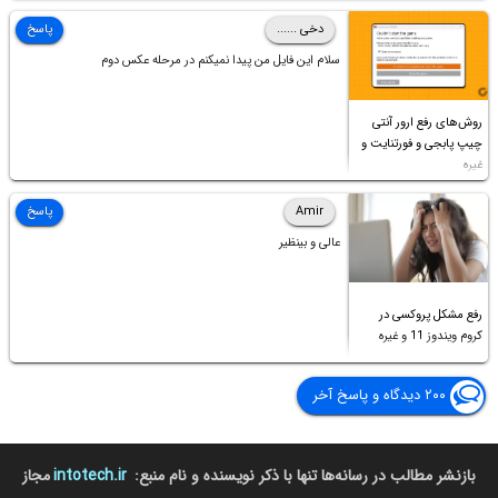
دخی ......
پاسخ
سلام این فایل من پیدا نمیکنم در مرحله عکس دوم
روش‌های رفع ارور آنتی
چیپ پابجی و فورتنایت و
غیره
Amir
پاسخ
عالی و بینظیر
رفع مشکل پروکسی در
کروم ویندوز 11 و غیره
۲۰۰ دیدگاه و پاسخ آخر
بازنشر مطالب در رسانه‌ها تنها با ذکر نویسنده و نام منبع:
intotech.ir
مجاز