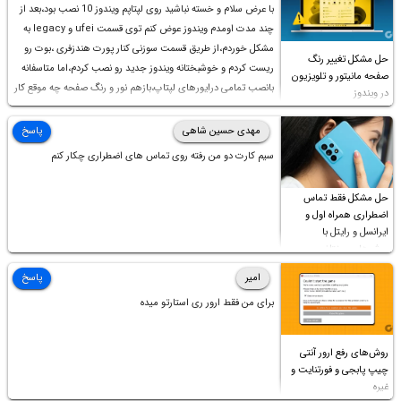
با عرض سلام و خسته نباشید روی لپتاپم ویندوز 10 نصب بود،بعد از
چند مدت اومدم ویندوز عوض کنم توی قسمت ufei و legacy به
مشکل خوردم،از طریق قسمت سوزنی کنار پورت هندزفری ،بوت رو
حل مشکل تغییر رنگ
ریست کردم و خوشبختانه ویندوز جدید رو نصب کردم،اما متاسفانه
صفحه مانیتور و تلویزیون
بانصب تمامی درایورهای لپتاپ،بازهم نور و رنگ صفحه چه موقع کار
در ویندوز
چه موقع پخش فیلم مثل سابق نیست(نور زیاده و بی کیفیت)،با
ابدیت کردن کارت گرافیک،کالیبره کردن و غیره هم نور و رنگ درست
مهدی حسین شاهی
پاسخ
نشد (انگار تصویر ماته)، خواهشمند است راهنمایی فرمایید باتشکر
سیم کارت دو من رفته روی تماس های اضطراری چکار کنم
حل مشکل فقط تماس
اضطراری همراه اول و
ایرانسل و رایتل با
روش‌های مختلف
امیر
پاسخ
برای من فقط ارور ری استارتو میده
روش‌های رفع ارور آنتی
چیپ پابجی و فورتنایت و
غیره