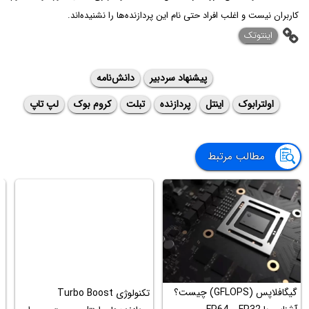
کاربران نیست و اغلب افراد حتی نام این پردازنده‌ها را نشنیده‌اند.
اینتوتک
پیشنهاد سردبیر
دانش‌نامه
اولترابوک
اینتل
پردازنده
تبلت
کروم بوک
لپ تاپ
مطالب مرتبط
گیگافلاپس (GFLOPS) چیست؟
تکنولوژی Turbo Boost
ب