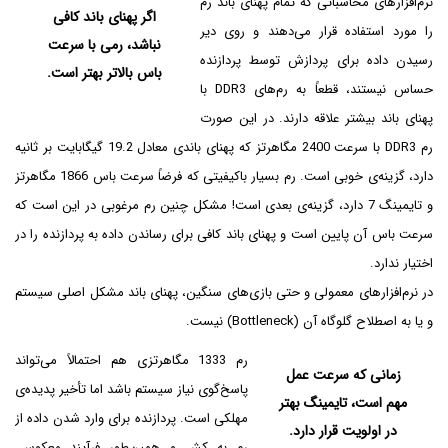
نرم‌افزارهای محاسباتی که تمام پهنای باند رم
اگر پهنای باند کافی
را مورد استفاده قرار می‌دهند و روی دیر
نباشد، رمی با سرعت
رسیدن داده برای پردازش توسط پردازنده
باس بالاتر بهتر است.
حساس نیستند، قطعاً به رم‌های DDR3 با
پهنای باند بیشتر علاقه دارند. در این صورت
رم DDR3 با سرعت 2400 مگاهرتز که پهنای باندی معادل 19.2 گیگابایت بر ثانیه
دارد، گزینه‌ی خوبی است. رم بسیار باکیفیتی که فرضاً سرعت باس 1866 مگاهرتز
و تایمینگ 7 دارد، گزینه‌ی بعدی است! مشکل چنین رم مرغوبی در این است که
سرعت باس آن پایین است و پهنای باند کافی برای رساندن داده به پردازنده را در
اختیار ندارد.
در نرم‌افزارهای معمولی و حتی بازی‌های سنگین، پهنای باند مشکل اصلی سیستم
و یا به اصطلاح گلوگاه آن (Bottleneck) نیست.
رم 1333 مگاهرتزی هم احتمالاً می‌تواند
زمانی که سرعت عمل
پاسخ‌گوی نیاز سیستم باشد اما تأخیر پدیده‌ی
مهم است، تایمینگ بهتر
مهلکی است. پردازنده برای وارد شدن داده از
در اولویت قرار دارد.
رم به کش و همین‌طور فرآیند معکوس،