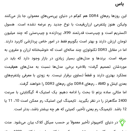
باس
این روزها رم‌های DDR4 هم کم‌کم در دنیای پی‌سی‌های معمولی جا باز می‌کنند
ولیکن هنوز پلتفرمی ارزان‌قیمت با نوع جدید رم عرضه نشده است. هسول
اکستریم است و چیپ‌ست قدرتمند X99، پردازنده و چیپ‌ستی که چند میلیون
تومان ارزش دارند و بهتر است بگوییم فقط در امور خاص پردازشی کاربرد دارند.
اما در مقابل DDR3 تکنولوژی چند ساله‌ای است که خوشبختانه ارزان و مقرون به
صرفه است. برندها و مدل‌های بسیار زیادی در بازار وجود دارد که باید در
موردشان تصمیم گرفت؛ بالاخره برخی مدل‌ها نسبت به مدل‌های هم‌قیمت
عملکرد بهتری دارند و قطعاً تساوی برقرار نیست. به زودی با معرفی پلتفرم‌های
بعدی اینتل و AMD ، رم‌های DDR4 جای رم‌های DDR3 را خواهند گرفت.
اما مثالی ساده بزنم تا بحث را ادامه دهیم: یک استیک 4 گیگابایتی با سرعت
2400 مگاهرتز را در نظر بگیرید. تایمینگ این استیک رم ممکن است 10، 11 یا
12 باشد. تایمینگ رم یعنی تأخیر، کمیتی که هر چه بیشتر باشد، بدتر است.
در دنیای کامپیوتر تأخیر معمولاً بر حسب سیکل کلاک بیان می‌شود. مدت