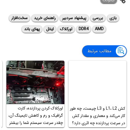
اینتوتک
بازی
بررسی
پیشنهاد سردبیر
راهنمای خرید
سخت‌افزار
AMD
DDR4
اورکلاک
اینتل
پهنای باند
مطالب مرتبط
اورکلاک کردن پردازنده‌، کارت
کش L1، L2 و L3 چیست، چه طور
گرافیک و رم و کاهش تایمینگ آن،
کار می‌کند و معماری و مقدار کش
د
چقدر سرعت سیستم شما را بیشتر
در سرعت پردازنده چه اثری دارد؟
4