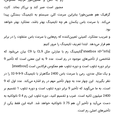
مجبور است صبر کند و بی‌کار بماند. کارت
گرافیک هم همین‌طور! بنابراین سرعت کلی سیستم به تایمینگ بستگی پیدا
می‌کند. با سرعت باس یکسان هر چه تایمینگ بهتر باشد، عملکرد بهتر خواهد
بود.
و ضریب عملکرد، کمیتی تعیین‌کننده که رم‌هایی با سرعت باس متفاوت را در برابر
هم قرار می‌دهد. ابتدا تعریف تایمینگ را مرور کنیم:
[stextbox id="info"]تایمینگ رم با عبارتی مثل CL9 یا C9 بیان می‌شود که
شاخصی از تأخیرهای موجود در رم است. عدد 9 به این معنی است که تأخیر 9
برابر دوره تناوب است و دوره تناوب هم معکوس فرکانس است.[/stextbox]
و یک مثال عددی، رمی با سرعت باس 2400 مگاهرتز با تایمینگ 9-9-9-32 را در
نظر بگیرید. این چهار عدد به چهار تأخیر مهم در رم اشاره می‌کند. عدد اول که 9
است، به ما می‌گوید که تأخیر 9 برابر دوره تناوب است و دوره تناوب 1 تقسیم بر
2400 میلیون ثانیه است. ضرب و تقسیم کنید، دوره تناوب این رم 0.4 نانوثانیه به
دست می‌آید و تأخیر آن هم 3.75 نانوثانیه خواهد شد. البته این فقط یکی از
تأخیرهای اصلی رم است.