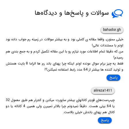
می‌کند؟
سوالات و پاسخ‌ها و دیدگاه‌ها
bahador.gh
خیلی ممنون، واقعا مقاله ی کاملی بود و به بیشتر سوالات در زمینه رم جواب داده بود
اونم با مستندات عالی!
من که دقیقا تمام اطلاعات مورد نیازم رو با این مقاله تکمیل کردم و به جمع بندی هم
رسیدم!
فقط یه چیز برام سوال مونده اونم اینکه چرا پهنای باند رم ها الزاما 8 بایت هستش
و تولید کننده ها بیشتر از 64 عدد رابط استفاده نمیکنن؟!
پاسخ
alireza1411
چیپ‌ست‌های قویتر کانالهای بیشتر ساپورت میکنن و کنترلر هم طبق معمول 32
یا 64 بیتی هست. دقیقاً نمیدونم چرا بالاتر نمیبرن ولی همین 4 کاناله یا دو
کانال هم پهنای باندش خیلی بالاست.
پاسخ