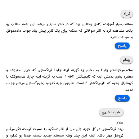
فرزاد
مقاله بسیار آموزنده ,کامل وجالبی بود که در کمتر سایتی میشد این همه مطلب رو
یکجا مشاهده کرد.به اکثر سوالاتی که ممکنه برای یک کاربر پیش بیاد جواب داده.موفق
و سربلند باشید
پاسخ
بهنام
سلام.میخواستم چارتا رم بخرم یه گزینه اینه چارتا کینگستون که خیلی معروف و
معتبره بخرم بدیش اینه که تایمینگش ۱۱-۱۱-۱۱ است یه گزینه اینه چارتا سامسونگ یا
کروشیال بخرم که تایمینگشان ۶ است. نظرتون چیه کدومو بخرم؟ممنون میشم جواب
بدید.
پاسخ
علیرضا شیری
سلام.
برند کینگستون در کل خوبه ولی من از نظر عملکرد به نسبت قیمت، فکر میکنم
کروشل بهتر باشه. البته این چند وقته سیستم جدید نبستم قیمتا رو ندارم و