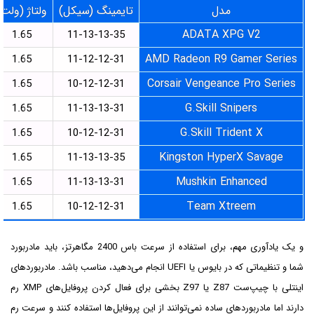
مدل
تایمینگ (سیکل)
ولتاژ (ولت)
ADATA XPG V2
1.65
11-13-13-35
AMD Radeon R9 Gamer Series
1.65
11-12-12-31
Corsair Vengeance Pro Series
1.65
10-12-12-31
G.Skill Snipers
1.65
11-13-13-31
G.Skill Trident X
1.65
10-12-12-31
Kingston HyperX Savage
1.65
11-13-13-35
Mushkin Enhanced
1.65
11-13-13-31
Team Xtreem
1.65
10-12-12-31
و یک یادآوری مهم، برای استفاده از سرعت باس 2400 مگاهرتز، باید مادربورد
شما و تنظیماتی که در بایوس یا UEFI انجام می‌دهید، مناسب باشد. مادربوردهای
اینتلی با چیپ‌ست Z87 یا Z97 بخشی برای فعال کردن پروفایل‌های XMP رم
دارند اما مادربوردهای ساده نمی‌توانند از این پروفایل‌ها استفاده کنند و سرعت رم