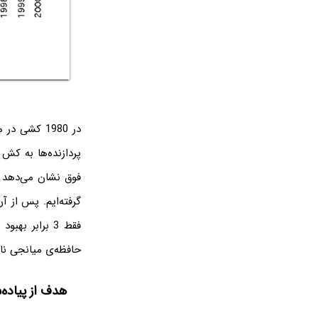
فقط 3 برابر 
حافظه‌ی میانجی ن
هدف از پیاده