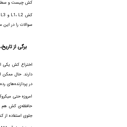
کش چیست و سطوح L1 و L2 به چه معنی 
ک
سوالات را در این 
برگی از تاریخ
اختراع کش یکی از 
در پردازنده‌های رده بالای Core i7 اینتل، سرعت و مقدار این حاف
امروزه حتی میکروک
حافظه‌ی کش هم مث
جلوی استفاده از ک