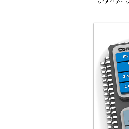
یم ولی میکروکنترلرهای