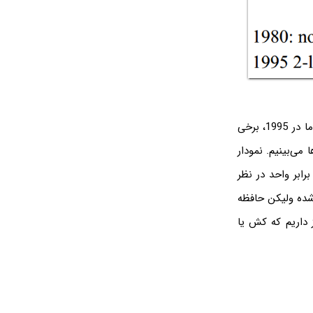
در 1980 کشی در مایکروپراسزورها (همان ریزپردازنده یا به اصطلاح پردازنده) وجود نداشت اما در 1995، برخی
وزه هم کش سطح 3 و 4 را در پردازنده‌ها می‌بینیم. نمودار
دو را برابر واحد در نظر
198 میبینیم که پردازنده‌ی اصلی 10 برابر سریع شده ولیکن حافظه
ز داریم که کش یا