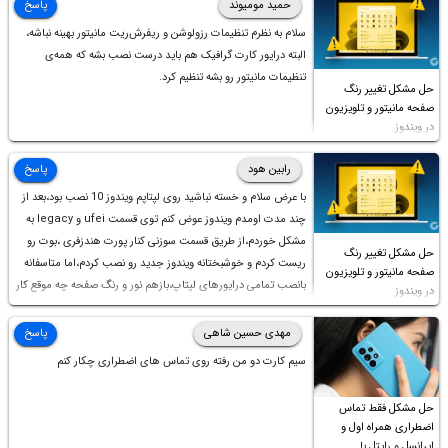
حمید مومیوند
پاسخ
سلام به نظرم تنظیمات رزولوشن و ریفرش‌ریت مانیتور بهینه نباشه،
البته درایور کارت گرافیک هم باید درست نصب بشه که همه‌ی
تنظیمات مانیتور رو بشه تنظیم کرد.
حل مشکل تغییر رنگ
صفحه مانیتور و تلویزیون
در ویندوز
رابین هود
پاسخ
با عرض سلام و خسته نباشید روی لپتاپم ویندوز 10 نصب بود،بعد از
چند مدت اومدم ویندوز عوض کنم توی قسمت ufei و legacy به
مشکل خوردم،از طریق قسمت سوزنی کنار پورت هندزفری ،بوت رو
حل مشکل تغییر رنگ
ریست کردم و خوشبختانه ویندوز جدید رو نصب کردم،اما متاسفانه
صفحه مانیتور و تلویزیون
بانصب تمامی درایورهای لپتاپ،بازهم نور و رنگ صفحه چه موقع کار
در ویندوز
چه موقع پخش فیلم مثل سابق نیست(نور زیاده و بی کیفیت)،با
ابدیت کردن کارت گرافیک،کالیبره کردن و غیره هم نور و رنگ درست
مهدی حسین شاهی
پاسخ
نشد (انگار تصویر ماته)، خواهشمند است راهنمایی فرمایید باتشکر
سیم کارت دو من رفته روی تماس های اضطراری چکار کنم
حل مشکل فقط تماس
اضطراری همراه اول و
ایرانسل و رایتل با