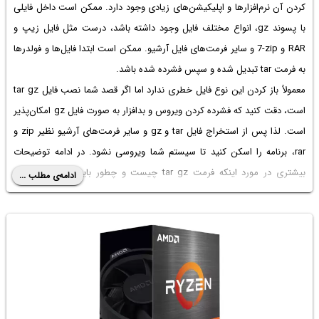
کردن آن نرم‌افزارها و اپلیکیشن‌های زیادی وجود دارد. ممکن است داخل فایلی
با پسوند gz، انواع مختلف فایل وجود داشته باشد، درست مثل فایل زیپ و
RAR و
7-zip
و سایر فرمت‌های فایل آرشیو. ممکن است ابتدا فایل‌ها و فولدرها
به فرمت tar تبدیل شده و سپس فشرده شده باشد.
معمولاً باز کردن این نوع فایل خطری ندارد اما اگر قصد شما
نصب فایل tar gz
است، دقت کنید که فشرده کردن ویروس و بدافزار به صورت فایل gz امکان‌پذیر
است. لذا پس از
استخراج فایل tar
و gz و سایر فرمت‌های آرشیو نظیر zip و
rar، برنامه را اسکن کنید تا سیستم شما ویروسی نشود. در ادامه توضیحات
بیشتری در مورد اینکه
فرمت tar gz چیست
و چطور باید آن را اکسترکت
ادامه‌ی مطلب ...
کردن، می‌دهیم. با ما باشید.