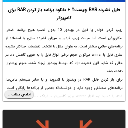
فایل فشرده RAR چیست؟ + دانلود برنامه باز کردن RAR برای
کامپیوتر
زیپ کردن فولدر یا فایل در ویندوز 10 بدون نصب هیچ برنامه اضافی
امکان‌پذیر است اما سرعت زیپ کردن و میزان فشرده سازی با استفاده از
برنامه‌های جانبی بیشتر است. به عنوان مثال با انتخاب تنظیمات
حداکثر فشرده
سازی فایل با winrar
می‌توان حجم برخی انواع فایل را به خوبی کاهش داد در
حالی که شاید
فایل فشرده zip
که توسط ویندوز ایجاد شده، حجم بیشتری
داشته باشد.
برای باز کردن فایل RAR در ویندوز یا اندروید و یا سایر سیستم عامل‌ها،
برنامه‌های مختلفی وجود دارد و خوشبختانه بعضی از برنامه‌ها رایگان است.
ادامه‌ی مطلب ...
البته با
دانلود نرم افزار winrar برای کامپیوتر با لینک مستقیم
از سایت‌های
ایرانی می‌توانید نسخه کرک شده و کامل برنامه را بدون هزینه کردن استفاده
کنید اما برنامه‌های کاملاً رایگان که قابلیت باز کردن فرمت RAR را داشته باشد
نیز وجود دارد. در ادامه پس از بررسی اینکه
فایل فشرده rar چیست
به معرفی