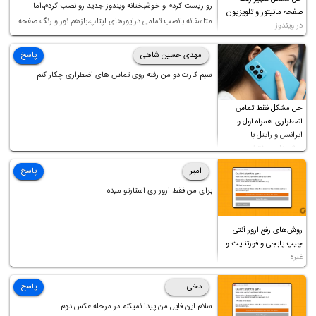
رو ریست کردم و خوشبختانه ویندوز جدید رو نصب کردم،اما
صفحه مانیتور و تلویزیون
متاسفانه بانصب تمامی درایورهای لپتاپ،بازهم نور و رنگ صفحه
در ویندوز
چه موقع کار چه موقع پخش فیلم مثل سابق نیست(نور زیاده و بی
کیفیت)،با ابدیت کردن کارت گرافیک،کالیبره کردن و غیره هم نور و
مهدی حسین شاهی
پاسخ
رنگ درست نشد (انگار تصویر ماته)، خواهشمند است راهنمایی
سیم کارت دو من رفته روی تماس های اضطراری چکار کنم
فرمایید باتشکر
حل مشکل فقط تماس
اضطراری همراه اول و
ایرانسل و رایتل با
روش‌های مختلف
امیر
پاسخ
برای من فقط ارور ری استارتو میده
روش‌های رفع ارور آنتی
چیپ پابجی و فورتنایت و
غیره
دخی ......
پاسخ
سلام این فایل من پیدا نمیکنم در مرحله عکس دوم