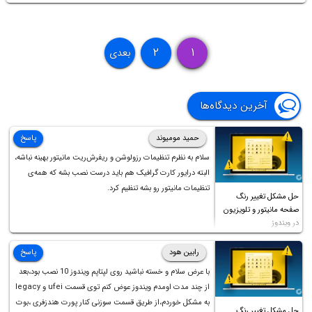
۲
۱
بعدی
آخرین دیدگاه‌ها
حمید مومیوند
پاسخ
سلام به نظرم تنظیمات رزولوشن و ریفرش‌ریت مانیتور بهینه نباشه،
البته درایور کارت گرافیک هم باید درست نصب بشه که همه‌ی
تنظیمات مانیتور رو بشه تنظیم کرد.
حل مشکل تغییر رنگ
صفحه مانیتور و تلویزیون
در ویندوز
رابین هود
پاسخ
با عرض سلام و خسته نباشید روی لپتاپم ویندوز 10 نصب بود،بعد
از چند مدت اومدم ویندوز عوض کنم توی قسمت ufei و legacy
به مشکل خوردم،از طریق قسمت سوزنی کنار پورت هندزفری ،بوت
حل مشکل تغییر رنگ