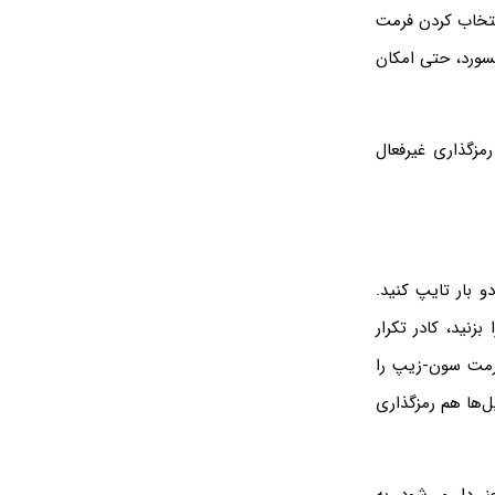
 است. با انتخاب کردن فرمت
 پسورد، حتی امکان
مزگذاری غیرفعال
انید پسورد را دو بار تایپ کنید.
 برای اطمینان از درست تایپ کردن پسورد است. اگر تیک Show password را بزنید، کادر تکرار
 فرمت سون-زیپ را
نه، نام فایل‌ها هم رمزگذاری