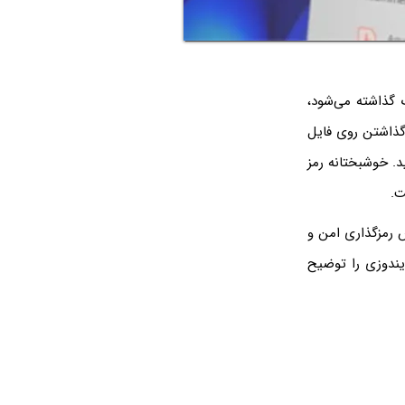
 گذاشته می‌شود،
رای پسورد گذاشتن روی فایل
د. خوشبختانه رمز
ت.
یا فایل RAR و غیره، انتخاب روش رمزگذاری امن و
یندوزی را توضیح