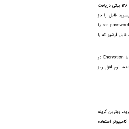
بعضی از کاربران اندروید یا ویندوز زمانی که فایل زیپ یا فایل RAR دارای پسورد و رمزگذاری ۱۲۸ بیتی دریافت
سورد فایل را باز
می‌کنند! بله، شاید عجیب به نظر برسد اما شکستن رمز فایل زیپ با نرم افزار rar password unlocker یا
فایل آرشیو که با
با این تفاسیر زمانی که می‌خواهید روی فایل زیپ پسورد بگذارید، به تنظیمات رمزگذاری یا Encryption در
، نرم افزار رمز
ید، بهترین گزینه
تر کاربران ایرانی از WinRAR به عنوان برنامه باز کردن فایل RAR در کامپیوتر استفاده