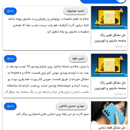
حمید مومیوند
پاسخ
سلام به نظرم تنظیمات رزولوشن و ریفرش‌ریت مانیتور بهینه نباشه،
البته درایور کارت گرافیک هم باید درست نصب بشه که همه‌ی
تنظیمات مانیتور رو بشه تنظیم کرد.
حل مشکل تغییر رنگ
صفحه مانیتور و تلویزیون
در ویندوز
رابین هود
پاسخ
با عرض سلام و خسته نباشید روی لپتاپم ویندوز 10 نصب بود،بعد از
چند مدت اومدم ویندوز عوض کنم توی قسمت ufei و legacy به
مشکل خوردم،از طریق قسمت سوزنی کنار پورت هندزفری ،بوت رو
حل مشکل تغییر رنگ
ریست کردم و خوشبختانه ویندوز جدید رو نصب کردم،اما متاسفانه
صفحه مانیتور و تلویزیون
بانصب تمامی درایورهای لپتاپ،بازهم نور و رنگ صفحه چه موقع کار
در ویندوز
چه موقع پخش فیلم مثل سابق نیست(نور زیاده و بی کیفیت)،با
ابدیت کردن کارت گرافیک،کالیبره کردن و غیره هم نور و رنگ درست
مهدی حسین شاهی
پاسخ
نشد (انگار تصویر ماته)، خواهشمند است راهنمایی فرمایید باتشکر
سیم کارت دو من رفته روی تماس های اضطراری چکار کنم
حل مشکل فقط تماس