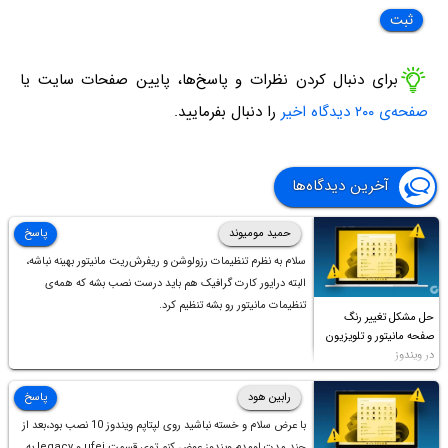
برای دنبال کردن نظرات و پاسخ‌ها، پایین صفحات سایت یا
صفحه‌ی ۲۰۰ دیدگاه اخیر
را دنبال بفرمایید.
آخرین دیدگاه‌ها
حمید مومیوند
پاسخ
سلام به نظرم تنظیمات رزولوشن و ریفرش‌ریت مانیتور بهینه نباشه،
البته درایور کارت گرافیک هم باید درست نصب بشه که همه‌ی
تنظیمات مانیتور رو بشه تنظیم کرد.
حل مشکل تغییر رنگ
صفحه مانیتور و تلویزیون
در ویندوز
رابین هود
پاسخ
با عرض سلام و خسته نباشید روی لپتاپم ویندوز 10 نصب بود،بعد از
چند مدت اومدم ویندوز عوض کنم توی قسمت ufei و legacy به