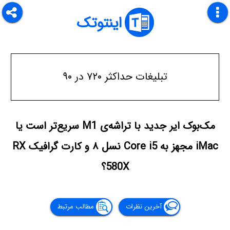
اینتوتک
تبلیغات حداکثر ۷۲۰ در ۹۰
مک‌بوک ایر جدید با تراشه‌ی M1 سریع‌تر است یا
iMac مجهز به Core i5 نسل ۸ و کارت گرافیک RX
580X؟
آخرین نظرات
مطالب مرتبط