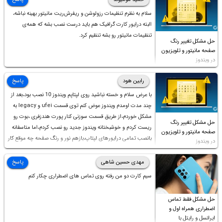
سلام به نظرم تنظیمات رزولوشن و ریفرش‌ریت مانیتور بهینه نباشه،
البته درایور کارت گرافیک هم باید درست نصب بشه که همه‌ی
تنظیمات مانیتور رو بشه تنظیم کرد.
حل مشکل تغییر رنگ
صفحه مانیتور و تلویزیون
در ویندوز
رابین هود
پاسخ
با عرض سلام و خسته نباشید روی لپتاپم ویندوز 10 نصب بود،بعد از
چند مدت اومدم ویندوز عوض کنم توی قسمت ufei و legacy به
مشکل خوردم،از طریق قسمت سوزنی کنار پورت هندزفری ،بوت رو
حل مشکل تغییر رنگ
ریست کردم و خوشبختانه ویندوز جدید رو نصب کردم،اما متاسفانه
صفحه مانیتور و تلویزیون
بانصب تمامی درایورهای لپتاپ،بازهم نور و رنگ صفحه چه موقع کار
در ویندوز
چه موقع پخش فیلم مثل سابق نیست(نور زیاده و بی کیفیت)،با
ابدیت کردن کارت گرافیک،کالیبره کردن و غیره هم نور و رنگ درست
مهدی حسین شاهی
پاسخ
نشد (انگار تصویر ماته)، خواهشمند است راهنمایی فرمایید باتشکر
سیم کارت دو من رفته روی تماس های اضطراری چکار کنم
حل مشکل فقط تماس
اضطراری همراه اول و
ایرانسل و رایتل با