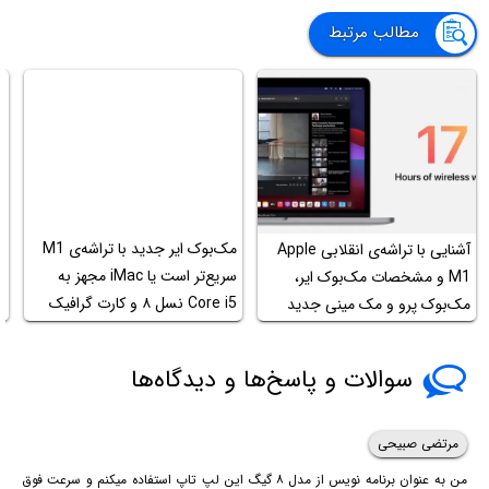
مطالب مرتبط
مک‌بوک ایر جدید با تراشه‌ی M1
آشنایی با تراشه‌ی انقلابی Apple
سریع‌تر است یا iMac مجهز به
M1 و مشخصات مک‌بوک ایر،
س
Core i5 نسل ۸ و کارت گرافیک
مک‌بوک پرو و مک مینی جدید
م
RX 580X؟
سوالات و پاسخ‌ها و دیدگاه‌ها
مرتضی صبیحی
من به عنوان برنامه نویس از مدل ۸ گیگ این لپ تاپ استفاده میکنم و سرعت فوق