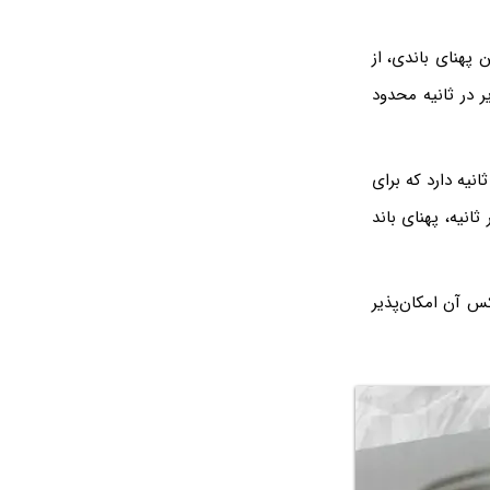
نیه یا به اختصار Gbps داشت و با چنین پهنای باندی، از
می‌کند اما باید نرخ ارسال تصویر به ۳۰ هرتز و در واقع ۳۰ تصویر در ثانیه محدود
ه‌ی 2.0 پهنای باندی معادل ۱۴.۴ گیگابیت بر ثانیه دارد که برای
ما برای انتقال ۶۰ فریم تصویر در هر ثانیه، پهنای باند
کنید اما برعکس آن امکان‌پذیر