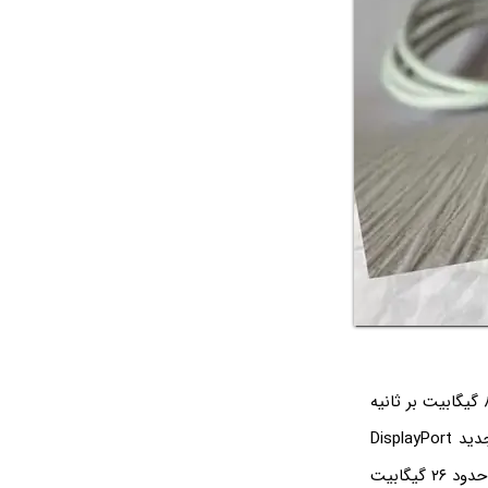
اما دیسپلی‌پورت: این استاندارد در سال ۲۰۰۶ معرفی شده و اولین نسخه‌ی آن، پهنای باند ۸.۶۴ گیگابیت بر ثانیه
دارد که برای تلویزیون‌های 4K و نرخ نوسازی ۳۰ هرتز کافی است. در سال ۲۰۱۹ نسخه‌ی جدید DisplayPort
معرفی شده که پهنای باند آن تقریباً ۴ برابر اولین نسخه است. نسخه‌ی 1.4 هم با پهنای باند حدود ۲۶ گیگابیت