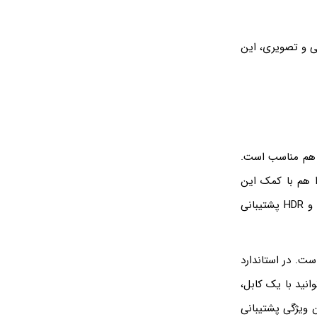
ی از وسایل صوتی و تصویری، این
از نظر پهنای باند، برای تلویزیون‌های 8K با نرخ نوسازی ۶۰ هرتز هم مناسب است.
 این نسخه، ۲۵.۹۲ گیگابیت بر ثانیه است. می‌توانید نمایشگرهای 4K@120Hz را هم با کمک این
پورت تغذیه کنید که برای بازی‌خورها موضوع جالبی است. علاوه بر این از عمق رنگ ۱۰ بیت و HDR پشتیبانی
چند مانیتور است. در استاندارد
ه این معنی که می‌توانید با یک کابل،
 ۲ مانیتور 4K و یا ۴ مانیتور با رزولوشن کمتر متصل کنید. اما در HDMI این ویژگی پشتیبانی