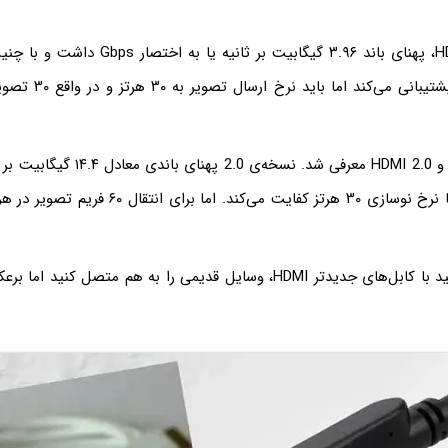
اولین نسخه‌ی HDMI، پهنای باند ۳.۹۶ گیگابیت بر ثا
تلویزیون‌های 4K پشتیبانی 
در ادامه HDMI 1.4 و HDMI 2.0 معرفی شد. نسخ
تلویزیون‌های 8K با نرخ نوسازی ۳۰ هرتز کفایت می‌کند. ا
خوشبختانه می‌توانید با کابل‌های جدیدتر HDMI، وسایل قدیمی را به هم متصل 