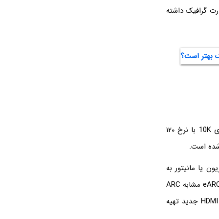
ارت گرافیک داشته
در این نسخه از HDMI که معرفی آن به سال 2017 برمی‌گردد، امکان استریم کردن ویدیوهای 10K با نرخ ۱۲۰
زیون یا مانیتور به
وسایل صوتی سازگار، را فراهم می‌کند. علاوه بر این با Dolby Atmos و DTS:X سازگار است. eARC مشابه ARC
طراحی شده و شما را از یک کابل صوتی اضافی بی‌نیاز می‌کند اما در مقابل باید یک کابل HDMI جدید تهیه