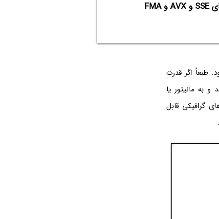
گیگافلاپس (GFLOPS) چیست؟ آشنایی با FP32 و FP64 و اکستنشن‌های SSE و AVX و FMA
. طبعاً اگر قدرت
 و به مانیتور یا
های گرافیکی قابل