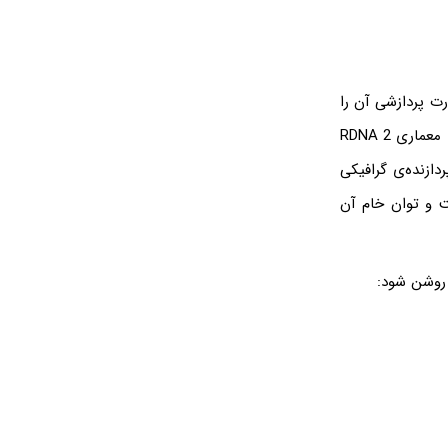
گرافیکی و قدرت پردازشی آن را
با کامپیوترهای امروزی مقایسه کنیم. در Xbox One Series X از پردازنده‌ی گرافیکی جدیدی با معماری RDNA 2
خام آن حدود ۱۲ ترافلاپس است. پردازنده‌ی گرافیکی
 همکاری بین سونی و AMD نهایی شده و معماری آن RDNA 2 است و توان خام آن
 روشن شود: