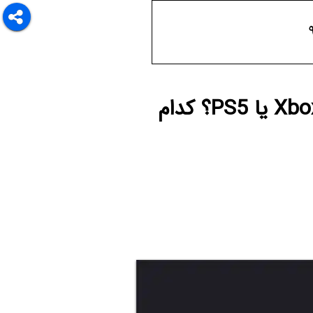
برای بازی‌های امروزی، کامپیوتر بخریم یا Xbox One Series X یا PS5؟ کدام