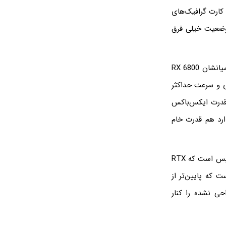
م که طبعاً نسل جدید کارت گرافیک‌های
ت که وضعیت خیلی فرق
در روزهای اخیر کارت گرافیک‌های رده اول سری RX 6000 ای‌ام‌دی معرفی شده است که در میانشان RX 6800
ی نیز RX 6800 XT است که با ۷۲ واحد پردازشی ۶۴ شیدری و سرعت حداکثر
رافلاپس می‌رسد که ۷۲ درصد بیشتر از قدرت ایکس‌باکس
پایین‌تری دارد هم قدرت خام
از طرفی در کمپین انویدیا، RTX 3070 را می‌بینیم که توان خام پردازشی آن حدود ۲۰.۳ ترافلاپس است که RTX
 قیمت آن ۴۹۹ دلار اعلام شده است که پایین‌تر از
حی نشده را کنار