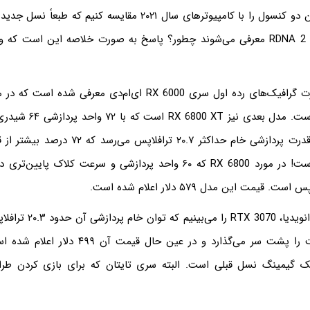
اما اگر بخواهیم این دو کنسول را با کامپیوترهای سال ۲۰۲۱ مقایسه کنی
ای‌ام‌دی با معماری RDNA 2 معرفی می‌شوند چطور؟ پاسخ به صورت خلاصه این اس
ضعیف‌ترین مدل است. مدل بعد
۲.۲۵ گیگاهرتز، به قدرت پردازشی خام حداکثر ۲۰.۷ ت
وان سری ایکس است! در مورد RX 6800 که ۶۰ واحد پردازشی و سرعت کلاک 
2080 Ti گران‌قیمت را پشت سر می‌گذارد و در عین حال
یک گیمینگ نسل قبلی است. البته سری تایتان که برای بازی کردن طرا