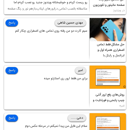
رو ریست کردم و خوشبختانه ویندوز جدید رو نصب کردم،اما
صفحه مانیتور و تلویزیون
متاسفانه بانصب تمامی درایورهای لپتاپ،بازهم نور و رنگ صفحه
در ویندوز
چه موقع کار چه موقع پخش فیلم مثل سابق نیست(نور زیاده و بی
کیفیت)،با ابدیت کردن کارت گرافیک،کالیبره کردن و غیره هم نور و
مهدی حسین شاهی
پاسخ
رنگ درست نشد (انگار تصویر ماته)، خواهشمند است راهنمایی
سیم کارت دو من رفته روی تماس های اضطراری چکار کنم
فرمایید باتشکر
حل مشکل فقط تماس
اضطراری همراه اول و
ایرانسل و رایتل با
روش‌های مختلف
امیر
پاسخ
برای من فقط ارور ری استارتو میده
روش‌های رفع ارور آنتی
چیپ پابجی و فورتنایت و
غیره
دخی ......
پاسخ
سلام این فایل من پیدا نمیکنم در مرحله عکس دوم