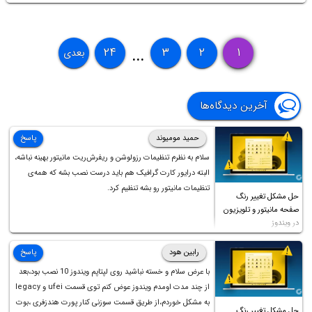
۲۴
۳
۲
۱
بعدی
...
آخرین دیدگاه‌ها
حمید مومیوند
پاسخ
سلام به نظرم تنظیمات رزولوشن و ریفرش‌ریت مانیتور بهینه نباشه،
البته درایور کارت گرافیک هم باید درست نصب بشه که همه‌ی
تنظیمات مانیتور رو بشه تنظیم کرد.
حل مشکل تغییر رنگ
صفحه مانیتور و تلویزیون
در ویندوز
رابین هود
پاسخ
با عرض سلام و خسته نباشید روی لپتاپم ویندوز 10 نصب بود،بعد
از چند مدت اومدم ویندوز عوض کنم توی قسمت ufei و legacy
به مشکل خوردم،از طریق قسمت سوزنی کنار پورت هندزفری ،بوت
حل مشکل تغییر رنگ