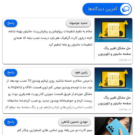
آخرین دیدگاه‌ها
حمید مومیوند
پاسخ
سلام به نظرم تنظیمات رزولوشن و ریفرش‌ریت مانیتور بهینه نباشه،
البته درایور کارت گرافیک هم باید درست نصب بشه که همه‌ی
تنظیمات مانیتور رو بشه تنظیم کرد.
حل مشکل تغییر رنگ
صفحه مانیتور و تلویزیون
در ویندوز
رابین هود
پاسخ
با عرض سلام و خسته نباشید روی لپتاپم ویندوز 10 نصب بود،بعد از
چند مدت اومدم ویندوز عوض کنم توی قسمت ufei و legacy به
مشکل خوردم،از طریق قسمت سوزنی کنار پورت هندزفری ،بوت رو
حل مشکل تغییر رنگ
ریست کردم و خوشبختانه ویندوز جدید رو نصب کردم،اما متاسفانه
صفحه مانیتور و تلویزیون
بانصب تمامی درایورهای لپتاپ،بازهم نور و رنگ صفحه چه موقع کار
در ویندوز
چه موقع پخش فیلم مثل سابق نیست(نور زیاده و بی کیفیت)،با
ابدیت کردن کارت گرافیک،کالیبره کردن و غیره هم نور و رنگ درست
مهدی حسین شاهی
پاسخ
نشد (انگار تصویر ماته)، خواهشمند است راهنمایی فرمایید باتشکر
سیم کارت دو من رفته روی تماس های اضطراری چکار کنم