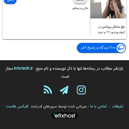
Amir
پاسخ
عالی و بینظیر
رفع مشکل پروکسی در
کروم ویندوز 11 و غیره
۲۰۰ دیدگاه و پاسخ آخر
بازنشر مطالب در رسانه‌ها تنها با ذکر نویسنده و نام منبع:
intotech.ir
مجاز
است.
تبلیغات
تماس با ما
افیکس هاست
-
- میزبانی شده توسط سرورهای قدرتمند