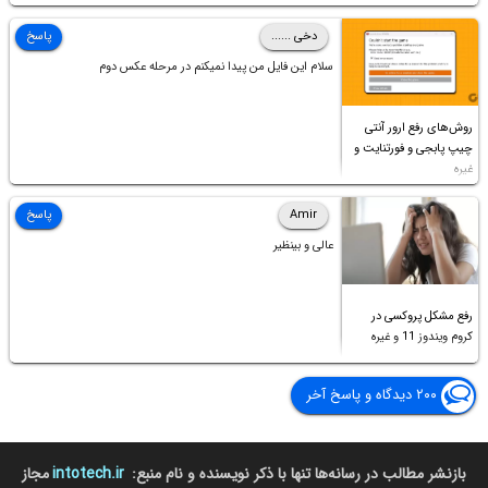
دخی ......
پاسخ
سلام این فایل من پیدا نمیکنم در مرحله عکس دوم
روش‌های رفع ارور آنتی
چیپ پابجی و فورتنایت و
غیره
Amir
پاسخ
عالی و بینظیر
رفع مشکل پروکسی در
کروم ویندوز 11 و غیره
۲۰۰ دیدگاه و پاسخ آخر
بازنشر مطالب در رسانه‌ها تنها با ذکر نویسنده و نام منبع:
intotech.ir
مجاز