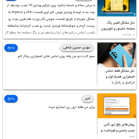
با عرض سلام و خسته نباشید روی لپتاپم ویندوز 10 نصب بود،بعد از
چند مدت اومدم ویندوز عوض کنم توی قسمت ufei و legacy به
مشکل خوردم،از طریق قسمت سوزنی کنار پورت هندزفری ،بوت رو
حل مشکل تغییر رنگ
ریست کردم و خوشبختانه ویندوز جدید رو نصب کردم،اما متاسفانه
صفحه مانیتور و تلویزیون
بانصب تمامی درایورهای لپتاپ،بازهم نور و رنگ صفحه چه موقع کار
در ویندوز
چه موقع پخش فیلم مثل سابق نیست(نور زیاده و بی کیفیت)،با
ابدیت کردن کارت گرافیک،کالیبره کردن و غیره هم نور و رنگ درست
مهدی حسین شاهی
پاسخ
نشد (انگار تصویر ماته)، خواهشمند است راهنمایی فرمایید باتشکر
سیم کارت دو من رفته روی تماس های اضطراری چکار کنم
حل مشکل فقط تماس
اضطراری همراه اول و
ایرانسل و رایتل با
روش‌های مختلف
امیر
پاسخ
برای من فقط ارور ری استارتو میده
روش‌های رفع ارور آنتی
چیپ پابجی و فورتنایت و
غیره