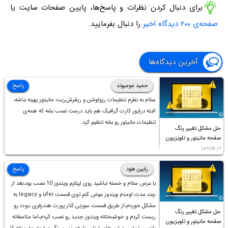
برای دنبال کردن نظرات و پاسخ‌ها، پایین صفحات سایت یا
صفحه‌ی ۲۰۰ دیدگاه اخیر
را دنبال بفرمایید.
آخرین دیدگاه‌ها
حمید مومیوند
پاسخ
سلام به نظرم تنظیمات رزولوشن و ریفرش‌ریت مانیتور بهینه نباشه،
البته درایور کارت گرافیک هم باید درست نصب بشه که همه‌ی
تنظیمات مانیتور رو بشه تنظیم کرد.
حل مشکل تغییر رنگ
صفحه مانیتور و تلویزیون
در ویندوز
رابین هود
پاسخ
با عرض سلام و خسته نباشید روی لپتاپم ویندوز 10 نصب بود،بعد از
چند مدت اومدم ویندوز عوض کنم توی قسمت ufei و legacy به
مشکل خوردم،از طریق قسمت سوزنی کنار پورت هندزفری ،بوت رو
حل مشکل تغییر رنگ
ریست کردم و خوشبختانه ویندوز جدید رو نصب کردم،اما متاسفانه
صفحه مانیتور و تلویزیون