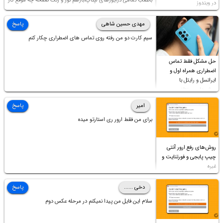
بانصب تمامی درایورهای لپتاپ،بازهم نور و رنگ صفحه چه موقع کار
در ویندوز
چه موقع پخش فیلم مثل سابق نیست(نور زیاده و بی کیفیت)،با
ابدیت کردن کارت گرافیک،کالیبره کردن و غیره هم نور و رنگ درست
مهدی حسین شاهی
پاسخ
نشد (انگار تصویر ماته)، خواهشمند است راهنمایی فرمایید باتشکر
سیم کارت دو من رفته روی تماس های اضطراری چکار کنم
حل مشکل فقط تماس
اضطراری همراه اول و
ایرانسل و رایتل با
روش‌های مختلف
امیر
پاسخ
برای من فقط ارور ری استارتو میده
روش‌های رفع ارور آنتی
چیپ پابجی و فورتنایت و
غیره
دخی ......
پاسخ
سلام این فایل من پیدا نمیکنم در مرحله عکس دوم