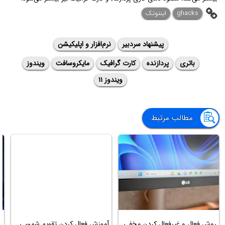
ghacks
اینتوتک
پیشنهاد سردبیر
نرم‌افزار و اپلیکیشن
باتری
پردازنده
کارت گرافیک
مایکروسافت
ویندوز
ویندوز ۱۱
مطالب مرتبط
روش فعال و غیرفعال کردن مخفی
آموزش فعال کردن تقویم شمسی
آ