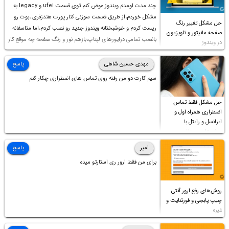
چند مدت اومدم ویندوز عوض کنم توی قسمت ufei و legacy به
مشکل خوردم،از طریق قسمت سوزنی کنار پورت هندزفری ،بوت رو
حل مشکل تغییر رنگ
ریست کردم و خوشبختانه ویندوز جدید رو نصب کردم،اما متاسفانه
صفحه مانیتور و تلویزیون
بانصب تمامی درایورهای لپتاپ،بازهم نور و رنگ صفحه چه موقع کار
در ویندوز
چه موقع پخش فیلم مثل سابق نیست(نور زیاده و بی کیفیت)،با
ابدیت کردن کارت گرافیک،کالیبره کردن و غیره هم نور و رنگ درست
مهدی حسین شاهی
پاسخ
نشد (انگار تصویر ماته)، خواهشمند است راهنمایی فرمایید باتشکر
سیم کارت دو من رفته روی تماس های اضطراری چکار کنم
حل مشکل فقط تماس
اضطراری همراه اول و
ایرانسل و رایتل با
روش‌های مختلف
امیر
پاسخ
برای من فقط ارور ری استارتو میده
روش‌های رفع ارور آنتی
چیپ پابجی و فورتنایت و
غیره