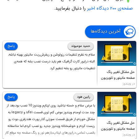
صفحه‌ی ۲۰۰ دیدگاه اخیر
را دنبال بفرمایید.
آخرین دیدگاه‌ها
حمید مومیوند
پاسخ
سلام به نظرم تنظیمات رزولوشن و ریفرش‌ریت مانیتور بهینه نباشه،
البته درایور کارت گرافیک هم باید درست نصب بشه که همه‌ی
تنظیمات مانیتور رو بشه تنظیم کرد.
حل مشکل تغییر رنگ
صفحه مانیتور و تلویزیون
در ویندوز
رابین هود
پاسخ
با عرض سلام و خسته نباشید روی لپتاپم ویندوز 10 نصب بود،بعد از
چند مدت اومدم ویندوز عوض کنم توی قسمت ufei و legacy به
مشکل خوردم،از طریق قسمت سوزنی کنار پورت هندزفری ،بوت رو
حل مشکل تغییر رنگ
ریست کردم و خوشبختانه ویندوز جدید رو نصب کردم،اما متاسفانه
صفحه مانیتور و تلویزیون
بانصب تمامی درایورهای لپتاپ،بازهم نور و رنگ صفحه چه موقع کار
در ویندوز