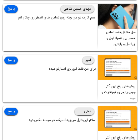
چه موقع پخش فیلم مثل سابق نیست(نور زیاده و بی کیفیت)،با
ابدیت کردن کارت گرافیک،کالیبره کردن و غیره هم نور و رنگ درست
مهدی حسین شاهی
پاسخ
نشد (انگار تصویر ماته)، خواهشمند است راهنمایی فرمایید باتشکر
سیم کارت دو من رفته روی تماس های اضطراری چکار کنم
حل مشکل فقط تماس
اضطراری همراه اول و
ایرانسل و رایتل با
روش‌های مختلف
امیر
پاسخ
برای من فقط ارور ری استارتو میده
روش‌های رفع ارور آنتی
چیپ پابجی و فورتنایت و
غیره
دخی ......
پاسخ
سلام این فایل من پیدا نمیکنم در مرحله عکس دوم
روش‌های رفع ارور آنتی