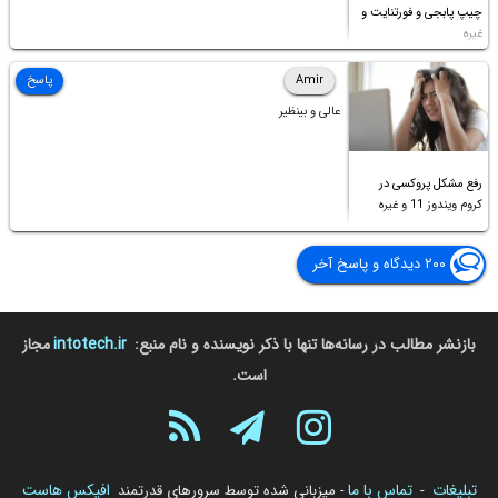
چیپ پابجی و فورتنایت و
غیره
Amir
پاسخ
عالی و بینظیر
رفع مشکل پروکسی در
کروم ویندوز 11 و غیره
۲۰۰ دیدگاه و پاسخ آخر
بازنشر مطالب در رسانه‌ها تنها با ذکر نویسنده و نام منبع:
intotech.ir
مجاز
است.
تبلیغات
تماس با ما
افیکس هاست
-
- میزبانی شده توسط سرورهای قدرتمند