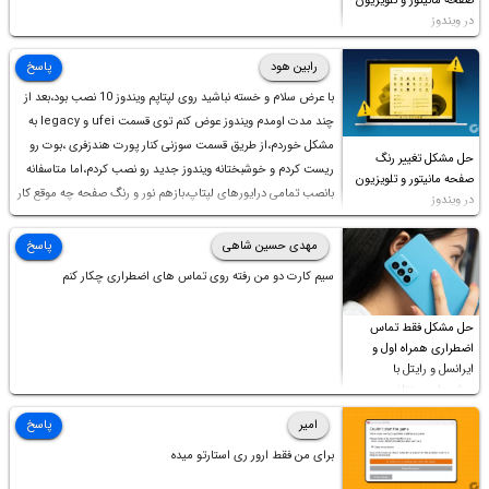
صفحه مانیتور و تلویزیون
در ویندوز
رابین هود
پاسخ
با عرض سلام و خسته نباشید روی لپتاپم ویندوز 10 نصب بود،بعد از
چند مدت اومدم ویندوز عوض کنم توی قسمت ufei و legacy به
مشکل خوردم،از طریق قسمت سوزنی کنار پورت هندزفری ،بوت رو
حل مشکل تغییر رنگ
ریست کردم و خوشبختانه ویندوز جدید رو نصب کردم،اما متاسفانه
صفحه مانیتور و تلویزیون
بانصب تمامی درایورهای لپتاپ،بازهم نور و رنگ صفحه چه موقع کار
در ویندوز
چه موقع پخش فیلم مثل سابق نیست(نور زیاده و بی کیفیت)،با
ابدیت کردن کارت گرافیک،کالیبره کردن و غیره هم نور و رنگ درست
مهدی حسین شاهی
پاسخ
نشد (انگار تصویر ماته)، خواهشمند است راهنمایی فرمایید باتشکر
سیم کارت دو من رفته روی تماس های اضطراری چکار کنم
حل مشکل فقط تماس
اضطراری همراه اول و
ایرانسل و رایتل با
روش‌های مختلف
امیر
پاسخ
برای من فقط ارور ری استارتو میده