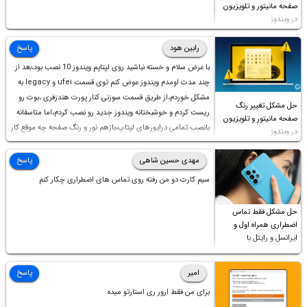
صفحه مانیتور و تلویزیون
در ویندوز
رابین هود
پاسخ
با عرض سلام و خسته نباشید روی لپتاپم ویندوز 10 نصب بود،بعد از
چند مدت اومدم ویندوز عوض کنم توی قسمت ufei و legacy به
مشکل خوردم،از طریق قسمت سوزنی کنار پورت هندزفری ،بوت رو
حل مشکل تغییر رنگ
ریست کردم و خوشبختانه ویندوز جدید رو نصب کردم،اما متاسفانه
صفحه مانیتور و تلویزیون
بانصب تمامی درایورهای لپتاپ،بازهم نور و رنگ صفحه چه موقع کار
در ویندوز
چه موقع پخش فیلم مثل سابق نیست(نور زیاده و بی کیفیت)،با
ابدیت کردن کارت گرافیک،کالیبره کردن و غیره هم نور و رنگ درست
مهدی حسین شاهی
پاسخ
نشد (انگار تصویر ماته)، خواهشمند است راهنمایی فرمایید باتشکر
سیم کارت دو من رفته روی تماس های اضطراری چکار کنم
حل مشکل فقط تماس
اضطراری همراه اول و
ایرانسل و رایتل با
روش‌های مختلف
امیر
پاسخ
برای من فقط ارور ری استارتو میده