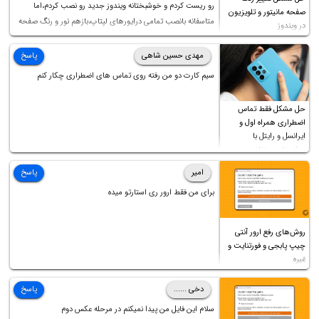
رو ریست کردم و خوشبختانه ویندوز جدید رو نصب کردم،اما
صفحه مانیتور و تلویزیون
متاسفانه بانصب تمامی درایورهای لپتاپ،بازهم نور و رنگ صفحه
در ویندوز
چه موقع کار چه موقع پخش فیلم مثل سابق نیست(نور زیاده و بی
کیفیت)،با ابدیت کردن کارت گرافیک،کالیبره کردن و غیره هم نور و
مهدی حسین شاهی
پاسخ
رنگ درست نشد (انگار تصویر ماته)، خواهشمند است راهنمایی
سیم کارت دو من رفته روی تماس های اضطراری چکار کنم
فرمایید باتشکر
حل مشکل فقط تماس
اضطراری همراه اول و
ایرانسل و رایتل با
روش‌های مختلف
امیر
پاسخ
برای من فقط ارور ری استارتو میده
روش‌های رفع ارور آنتی
چیپ پابجی و فورتنایت و
غیره
دخی ......
پاسخ
سلام این فایل من پیدا نمیکنم در مرحله عکس دوم