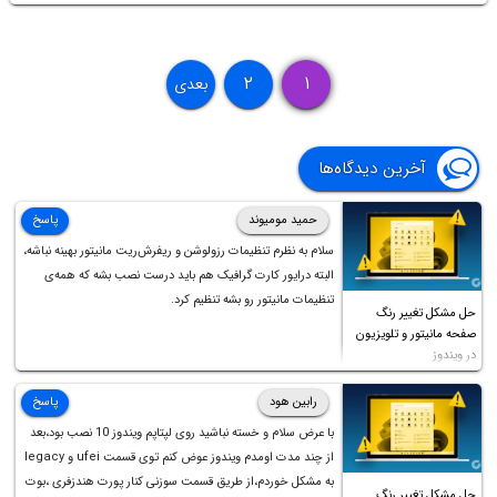
4K طراحی شده است. با ما باشید.
۲
۱
بعدی
آخرین دیدگاه‌ها
حمید مومیوند
پاسخ
سلام به نظرم تنظیمات رزولوشن و ریفرش‌ریت مانیتور بهینه نباشه،
البته درایور کارت گرافیک هم باید درست نصب بشه که همه‌ی
تنظیمات مانیتور رو بشه تنظیم کرد.
حل مشکل تغییر رنگ
صفحه مانیتور و تلویزیون
در ویندوز
رابین هود
پاسخ
با عرض سلام و خسته نباشید روی لپتاپم ویندوز 10 نصب بود،بعد
از چند مدت اومدم ویندوز عوض کنم توی قسمت ufei و legacy
به مشکل خوردم،از طریق قسمت سوزنی کنار پورت هندزفری ،بوت
حل مشکل تغییر رنگ