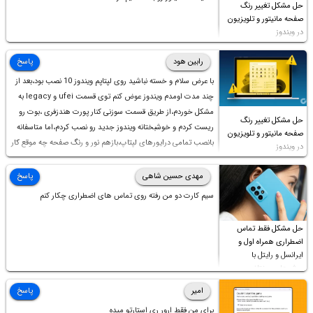
حل مشکل تغییر رنگ
صفحه مانیتور و تلویزیون
در ویندوز
رابین هود
پاسخ
با عرض سلام و خسته نباشید روی لپتاپم ویندوز 10 نصب بود،بعد از
چند مدت اومدم ویندوز عوض کنم توی قسمت ufei و legacy به
مشکل خوردم،از طریق قسمت سوزنی کنار پورت هندزفری ،بوت رو
حل مشکل تغییر رنگ
ریست کردم و خوشبختانه ویندوز جدید رو نصب کردم،اما متاسفانه
صفحه مانیتور و تلویزیون
بانصب تمامی درایورهای لپتاپ،بازهم نور و رنگ صفحه چه موقع کار
در ویندوز
چه موقع پخش فیلم مثل سابق نیست(نور زیاده و بی کیفیت)،با
ابدیت کردن کارت گرافیک،کالیبره کردن و غیره هم نور و رنگ درست
مهدی حسین شاهی
پاسخ
نشد (انگار تصویر ماته)، خواهشمند است راهنمایی فرمایید باتشکر
سیم کارت دو من رفته روی تماس های اضطراری چکار کنم
حل مشکل فقط تماس
اضطراری همراه اول و
ایرانسل و رایتل با
روش‌های مختلف
امیر
پاسخ
برای من فقط ارور ری استارتو میده