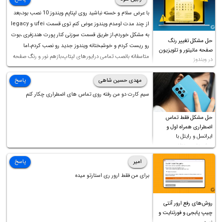
با عرض سلام و خسته نباشید روی لپتاپم ویندوز 10 نصب بود،بعد
از چند مدت اومدم ویندوز عوض کنم توی قسمت ufei و legacy
به مشکل خوردم،از طریق قسمت سوزنی کنار پورت هندزفری ،بوت
حل مشکل تغییر رنگ
رو ریست کردم و خوشبختانه ویندوز جدید رو نصب کردم،اما
صفحه مانیتور و تلویزیون
متاسفانه بانصب تمامی درایورهای لپتاپ،بازهم نور و رنگ صفحه
در ویندوز
چه موقع کار چه موقع پخش فیلم مثل سابق نیست(نور زیاده و بی
کیفیت)،با ابدیت کردن کارت گرافیک،کالیبره کردن و غیره هم نور و
مهدی حسین شاهی
پاسخ
رنگ درست نشد (انگار تصویر ماته)، خواهشمند است راهنمایی
سیم کارت دو من رفته روی تماس های اضطراری چکار کنم
فرمایید باتشکر
حل مشکل فقط تماس
اضطراری همراه اول و
ایرانسل و رایتل با
روش‌های مختلف
امیر
پاسخ
برای من فقط ارور ری استارتو میده
روش‌های رفع ارور آنتی
چیپ پابجی و فورتنایت و