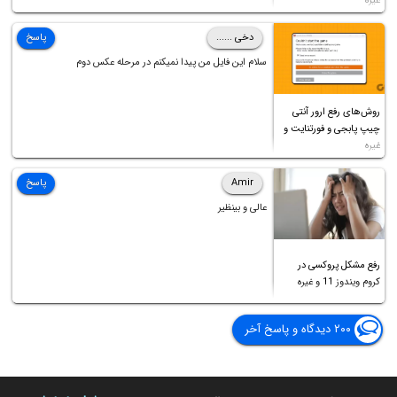
غیره
دخی ......
پاسخ
سلام این فایل من پیدا نمیکنم در مرحله عکس دوم
روش‌های رفع ارور آنتی
چیپ پابجی و فورتنایت و
غیره
Amir
پاسخ
عالی و بینظیر
رفع مشکل پروکسی در
کروم ویندوز 11 و غیره
۲۰۰ دیدگاه و پاسخ آخر