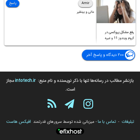
Amir
پاسخ
عالی و بینظیر
رفع مشکل پروکسی در
کروم ویندوز 11 و غیره
۲۰۰ دیدگاه و پاسخ آخر
بازنشر مطالب در رسانه‌ها تنها با ذکر نویسنده و نام منبع:
intotech.ir
مجاز
است.
تبلیغات
تماس با ما
افیکس هاست
-
- میزبانی شده توسط سرورهای قدرتمند