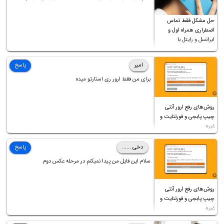
فرمایید باتشکر
حل مشکل فقط تماس
اضطراری همراه اول و
ایرانسل و رایتل با
روش‌های مختلف
امیر
پاسخ
برای من فقط ارور ری استارتو میده
روش‌های رفع ارور آنتی
چیپ پابجی و فورتنایت و
غیره
دخی ......
پاسخ
سلام این فایل من پیدا نمیکنم در مرحله عکس دوم
روش‌های رفع ارور آنتی
چیپ پابجی و فورتنایت و
غیره