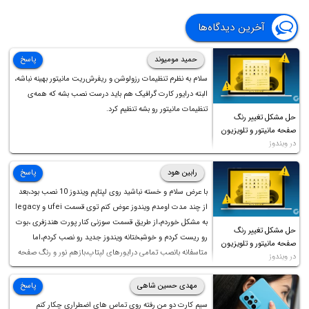
آخرین دیدگاه‌ها
حمید مومیوند
پاسخ
سلام به نظرم تنظیمات رزولوشن و ریفرش‌ریت مانیتور بهینه نباشه،
البته درایور کارت گرافیک هم باید درست نصب بشه که همه‌ی
تنظیمات مانیتور رو بشه تنظیم کرد.
حل مشکل تغییر رنگ
صفحه مانیتور و تلویزیون
در ویندوز
رابین هود
پاسخ
با عرض سلام و خسته نباشید روی لپتاپم ویندوز 10 نصب بود،بعد
از چند مدت اومدم ویندوز عوض کنم توی قسمت ufei و legacy
به مشکل خوردم،از طریق قسمت سوزنی کنار پورت هندزفری ،بوت
حل مشکل تغییر رنگ
رو ریست کردم و خوشبختانه ویندوز جدید رو نصب کردم،اما
صفحه مانیتور و تلویزیون
متاسفانه بانصب تمامی درایورهای لپتاپ،بازهم نور و رنگ صفحه
در ویندوز
چه موقع کار چه موقع پخش فیلم مثل سابق نیست(نور زیاده و بی
کیفیت)،با ابدیت کردن کارت گرافیک،کالیبره کردن و غیره هم نور و
مهدی حسین شاهی
پاسخ
رنگ درست نشد (انگار تصویر ماته)، خواهشمند است راهنمایی
سیم کارت دو من رفته روی تماس های اضطراری چکار کنم