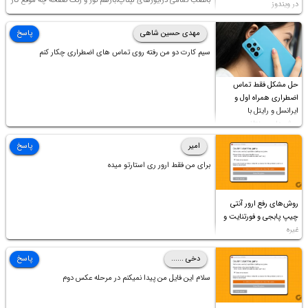
بانصب تمامی درایورهای لپتاپ،بازهم نور و رنگ صفحه چه موقع کار
در ویندوز
چه موقع پخش فیلم مثل سابق نیست(نور زیاده و بی کیفیت)،با
ابدیت کردن کارت گرافیک،کالیبره کردن و غیره هم نور و رنگ درست
مهدی حسین شاهی
پاسخ
نشد (انگار تصویر ماته)، خواهشمند است راهنمایی فرمایید باتشکر
سیم کارت دو من رفته روی تماس های اضطراری چکار کنم
حل مشکل فقط تماس
اضطراری همراه اول و
ایرانسل و رایتل با
روش‌های مختلف
امیر
پاسخ
برای من فقط ارور ری استارتو میده
روش‌های رفع ارور آنتی
چیپ پابجی و فورتنایت و
غیره
دخی ......
پاسخ
سلام این فایل من پیدا نمیکنم در مرحله عکس دوم