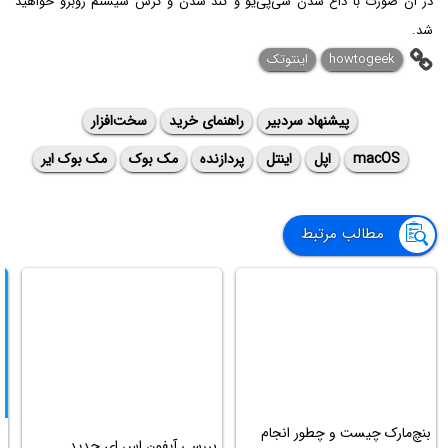
در ان صورت با داغ شدن سی‌پی‌یو و کند شدن و کرش سیستم روبرو خواهید
شد.
howtogeek
اینتوتک
پیشنهاد سردبیر
راهنمای خرید
سخت‌افزار
macOS
اپل
اینتل
پردازنده
مک بوک
مک بوک ایر
مطالب مرتبط
بنچ‌مارک چیست و چطور انجام
بررسی آیفون اس‌ ای جدید