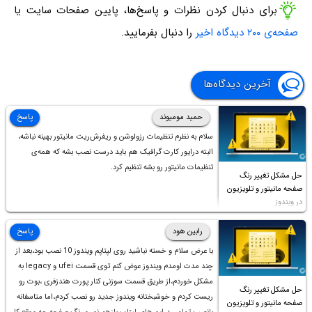
برای دنبال کردن نظرات و پاسخ‌ها، پایین صفحات سایت یا
صفحه‌ی ۲۰۰ دیدگاه اخیر
را دنبال بفرمایید.
آخرین دیدگاه‌ها
حمید مومیوند
پاسخ
سلام به نظرم تنظیمات رزولوشن و ریفرش‌ریت مانیتور بهینه نباشه،
البته درایور کارت گرافیک هم باید درست نصب بشه که همه‌ی
تنظیمات مانیتور رو بشه تنظیم کرد.
حل مشکل تغییر رنگ
صفحه مانیتور و تلویزیون
در ویندوز
رابین هود
پاسخ
با عرض سلام و خسته نباشید روی لپتاپم ویندوز 10 نصب بود،بعد از
چند مدت اومدم ویندوز عوض کنم توی قسمت ufei و legacy به
مشکل خوردم،از طریق قسمت سوزنی کنار پورت هندزفری ،بوت رو
حل مشکل تغییر رنگ
ریست کردم و خوشبختانه ویندوز جدید رو نصب کردم،اما متاسفانه
صفحه مانیتور و تلویزیون