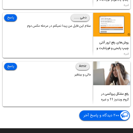
غیره
دخی ......
پاسخ
سلام این فایل من پیدا نمیکنم در مرحله عکس دوم
روش‌های رفع ارور آنتی
چیپ پابجی و فورتنایت و
غیره
Amir
پاسخ
عالی و بینظیر
رفع مشکل پروکسی در
کروم ویندوز 11 و غیره
۲۰۰ دیدگاه و پاسخ آخر