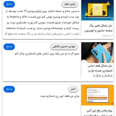
رابین هود
پاسخ
با عرض سلام و خسته نباشید روی لپتاپم ویندوز 10 نصب بود،بعد از
چند مدت اومدم ویندوز عوض کنم توی قسمت ufei و legacy به
مشکل خوردم،از طریق قسمت سوزنی کنار پورت هندزفری ،بوت رو
حل مشکل تغییر رنگ
ریست کردم و خوشبختانه ویندوز جدید رو نصب کردم،اما متاسفانه
صفحه مانیتور و تلویزیون
بانصب تمامی درایورهای لپتاپ،بازهم نور و رنگ صفحه چه موقع کار
در ویندوز
چه موقع پخش فیلم مثل سابق نیست(نور زیاده و بی کیفیت)،با
ابدیت کردن کارت گرافیک،کالیبره کردن و غیره هم نور و رنگ درست
مهدی حسین شاهی
پاسخ
نشد (انگار تصویر ماته)، خواهشمند است راهنمایی فرمایید باتشکر
سیم کارت دو من رفته روی تماس های اضطراری چکار کنم
حل مشکل فقط تماس
اضطراری همراه اول و
ایرانسل و رایتل با
روش‌های مختلف
امیر
پاسخ
برای من فقط ارور ری استارتو میده
روش‌های رفع ارور آنتی
چیپ پابجی و فورتنایت و