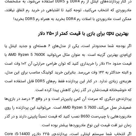
در کنار پردازنده‌های اینتل از رم DDR4 و DDR5 استفاده می‌شود، به مشخصات
مادربوردی که انتخاب می‌کنید، توجه کنید تا اشتباهی در خرید رم اتفاق نیافتد،
ممکن است مادربوردی با اسلات رم DDR4 بخرید به همراه رم DDR5 بخرید!
بهترین cpu برای بازی با قیمت کمتر از ۲۵۰ دلار
اگر بودجه شما محدودتر است، یکی از مدل‌های ۶ هسته‌ای و جدید اینتل یا
ای‌ام‌دی بهترین گزینه است. به عنوان مثال می‌توانید AMD Ryzen 5 7600X با
قیمت حدود ۲۱۰ دلار را خریداری کنید که توان طراحی حرارتی آن ۱۰۲ وات است
و البته حداکثر به ۱۴۲ وات می‌رسد. بنابراین خرید کولینگ مناسب برای این مدل،
هزینه‌ی زیادی ندارد. در کنار این پردازنده فقط رم‌های DDR5 قابل استفاده است
که خوشبختانه قیمت‌شان در گذر زمان کاهش پیدا کرده است.
پردازنده‌ی دیگری که سرعت آن کمی پایین‌تر است و در واقع ۳ درصد در بازی‌ها
ضعیف‌تر عمل می‌کند، AMD Ryzen 5 7600 است. می‌توانید این پردازنده را روی
مادربوردهایی با چیپ‌ست B650 نصب کنید که قیمت نسبتاً پایینی دارند و در گذر
زمان نیز افت قیمت این نوع مادربوردها بیشتر بوده است.
اگر انتخاب شما سیستم اینتلی است، پردازنده‌ی ۲۲۵ دلاری Core i5-14400