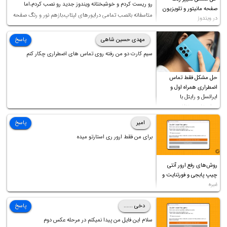
رو ریست کردم و خوشبختانه ویندوز جدید رو نصب کردم،اما
صفحه مانیتور و تلویزیون
متاسفانه بانصب تمامی درایورهای لپتاپ،بازهم نور و رنگ صفحه
در ویندوز
چه موقع کار چه موقع پخش فیلم مثل سابق نیست(نور زیاده و بی
کیفیت)،با ابدیت کردن کارت گرافیک،کالیبره کردن و غیره هم نور و
مهدی حسین شاهی
پاسخ
رنگ درست نشد (انگار تصویر ماته)، خواهشمند است راهنمایی
سیم کارت دو من رفته روی تماس های اضطراری چکار کنم
فرمایید باتشکر
حل مشکل فقط تماس
اضطراری همراه اول و
ایرانسل و رایتل با
روش‌های مختلف
امیر
پاسخ
برای من فقط ارور ری استارتو میده
روش‌های رفع ارور آنتی
چیپ پابجی و فورتنایت و
غیره
دخی ......
پاسخ
سلام این فایل من پیدا نمیکنم در مرحله عکس دوم