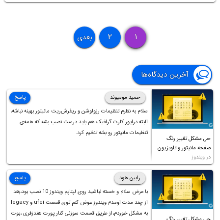
۲
۱
بعدی
آخرین دیدگاه‌ها
حمید مومیوند
پاسخ
سلام به نظرم تنظیمات رزولوشن و ریفرش‌ریت مانیتور بهینه نباشه،
البته درایور کارت گرافیک هم باید درست نصب بشه که همه‌ی
تنظیمات مانیتور رو بشه تنظیم کرد.
حل مشکل تغییر رنگ
صفحه مانیتور و تلویزیون
در ویندوز
رابین هود
پاسخ
با عرض سلام و خسته نباشید روی لپتاپم ویندوز 10 نصب بود،بعد
از چند مدت اومدم ویندوز عوض کنم توی قسمت ufei و legacy
به مشکل خوردم،از طریق قسمت سوزنی کنار پورت هندزفری ،بوت
حل مشکل تغییر رنگ