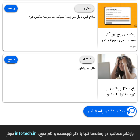
دخی ......
پاسخ
سلام این فایل من پیدا نمیکنم در مرحله عکس دوم
روش‌های رفع ارور آنتی
چیپ پابجی و فورتنایت و
غیره
Amir
پاسخ
عالی و بینظیر
رفع مشکل پروکسی در
کروم ویندوز 11 و غیره
۲۰۰ دیدگاه و پاسخ آخر
بازنشر مطالب در رسانه‌ها تنها با ذکر نویسنده و نام منبع:
intotech.ir
مجاز