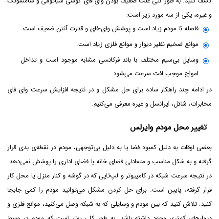
کشف کنید. به طور کلی علت ضعیف بودن وای فای گوشی شیائومی و سامسونگ
و غیره، یکی از سه مورد زیر است:
فاصله تا مودم زیاد است و پوشش وای-فای و قدرت آنتن ضعیف است.
موانع ضخیم نظیر دیوار و موانع فلزی زیاد است.
وسایل بی‌سیم مختلف با باند فرکانسی مشابه موجود است و تداخل
امواج موجب افت سرعت می‌شود.
در ادامه چند راهکار ساده برای حل مشکل و در نتیجه افزایش سرعت وای فای
مخابرات، شاتل، ایرانسل و غیره معرفی می‌کنیم.
تغییر محل مودم وایرلس
بعضی اوقات به دلیل کمبود فضا یا به دلیل بی‌توجهی، مودم در نقطه‌ی بدی قرار
گرفته و به شکل مناسب و متعادلی فضای خانه یا فضای اداری را پوشش نمی‌دهد.
در نتیجه سرعت شبکه در کامپیوتر و لپ‌تاپی که در گوشه و کنار منزل یا محل کار
قرار گرفته، پایین است. برای حل کردن مشکل می‌توانید مودم را کمی جابجا
کنید. تلاش کنید که بین مودم و وسایلی که به شبکه وصل می‌کنید، موانع فلزی و
دیوارهای کمتری وجود داشته باشد. به طور کلی بهتر است که مودم در وسط