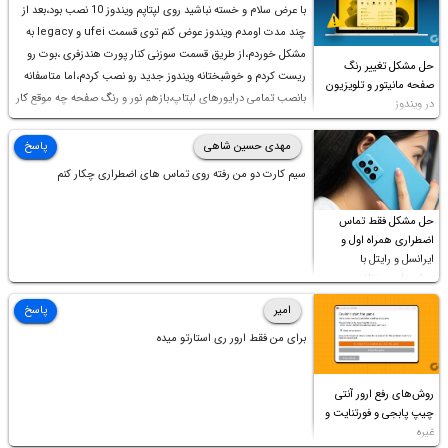
با عرض سلام و خسته نباشید روی لپتاپم ویندوز 10 نصب بود،بعد از
چند مدت اومدم ویندوز عوض کنم توی قسمت ufei و legacy به
مشکل خوردم،از طریق قسمت سوزنی کنار پورت هندزفری ،بوت رو
حل مشکل تغییر رنگ
ریست کردم و خوشبختانه ویندوز جدید رو نصب کردم،اما متاسفانه
صفحه مانیتور و تلویزیون
بانصب تمامی درایورهای لپتاپ،بازهم نور و رنگ صفحه چه موقع کار
در ویندوز
چه موقع پخش فیلم مثل سابق نیست(نور زیاده و بی کیفیت)،با
ابدیت کردن کارت گرافیک،کالیبره کردن و غیره هم نور و رنگ درست
مهدی حسین شاهی
پاسخ
نشد (انگار تصویر ماته)، خواهشمند است راهنمایی فرمایید باتشکر
سیم کارت دو من رفته روی تماس های اضطراری چکار کنم
حل مشکل فقط تماس
اضطراری همراه اول و
ایرانسل و رایتل با
روش‌های مختلف
امیر
پاسخ
برای من فقط ارور ری استارتو میده
روش‌های رفع ارور آنتی
چیپ پابجی و فورتنایت و
غیره