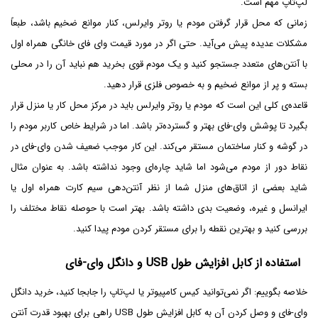
لپ‌تاپ مهم است.
زمانی که محل قرار گرفتن مودم یا روتر وایرلس، کنار موانع ضخیم باشد، طبعاً
مشکلات عدیده پیش می‌آید. حتی اگر در مورد قیمت وای فای خانگی همراه اول
با آنتن‌های متعدد جستجو کنید و یک مودم قوی بخرید هم نباید آن را در محلی
بسته و پر از موانع ضخیم و به خصوص فلزی قرار دهید.
قاعده‌ی کلی این است که مودم یا روتر وایرلس باید در مرکز محل کار یا منزل قرار
بگیرد تا پوشش وای-فای بهتر و گسترده‌تر باشد. اما در شرایط خاص کاربر مودم را
در گوشه و کنار ساختمان مستقر می‌کند. این کار موجب ضعیف شدن وای-فای در
نقاط دور از مودم می‌شود اما شاید چاره‌ای وجود نداشته باشد. به عنوان مثال
شاید بعضی از اتاق‌های منزل شما از نظر آنتن‌دهی سیم کارت همراه اول یا
ایرانسل و غیره، وضعیت بدی داشته باشد. بهتر است با حوصله نقاط مختلف را
بررسی کنید و بهترین نقطه را برای مستقر کردن مودم پیدا کنید.
استفاده از کابل افزایش طول USB و دانگل وای-فای
خلاصه بگوییم: اگر نمی‌توانید کیس کامپیوتر یا لپ‌تاپ را جابجا کنید، خرید دانگل
وای-فای و وصل کردن آن به کابل افزایش طول USB راهی برای بهبود قدرت آنتن