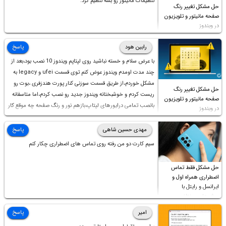
تنظیمات مانیتور رو بشه تنظیم کرد.
حل مشکل تغییر رنگ
صفحه مانیتور و تلویزیون
در ویندوز
رابین هود
پاسخ
با عرض سلام و خسته نباشید روی لپتاپم ویندوز 10 نصب بود،بعد از
چند مدت اومدم ویندوز عوض کنم توی قسمت ufei و legacy به
مشکل خوردم،از طریق قسمت سوزنی کنار پورت هندزفری ،بوت رو
حل مشکل تغییر رنگ
ریست کردم و خوشبختانه ویندوز جدید رو نصب کردم،اما متاسفانه
صفحه مانیتور و تلویزیون
بانصب تمامی درایورهای لپتاپ،بازهم نور و رنگ صفحه چه موقع کار
در ویندوز
چه موقع پخش فیلم مثل سابق نیست(نور زیاده و بی کیفیت)،با
ابدیت کردن کارت گرافیک،کالیبره کردن و غیره هم نور و رنگ درست
مهدی حسین شاهی
پاسخ
نشد (انگار تصویر ماته)، خواهشمند است راهنمایی فرمایید باتشکر
سیم کارت دو من رفته روی تماس های اضطراری چکار کنم
حل مشکل فقط تماس
اضطراری همراه اول و
ایرانسل و رایتل با
روش‌های مختلف
امیر
پاسخ