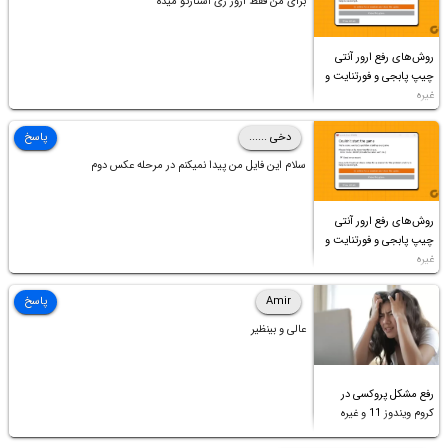
برای من فقط ارور ری استارتو میده
روش‌های رفع ارور آنتی
چیپ پابجی و فورتنایت و
غیره
دخی ......
پاسخ
سلام این فایل من پیدا نمیکنم در مرحله عکس دوم
روش‌های رفع ارور آنتی
چیپ پابجی و فورتنایت و
غیره
Amir
پاسخ
عالی و بینظیر
رفع مشکل پروکسی در
کروم ویندوز 11 و غیره