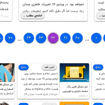
وت است
نخواهد بود. در ویندوز 10 تغییرات ظاهری چندان
شده‌اند
لکرد
زیاد نیست اما اگر دقیق نگاه کنیم، تنظیمات زیادی
ب ...
ادامه‌ی مطلب ...
پس از ب
بدتر
تغییر کرده هر چند تغییرات در مجموع به گونه‌ای
است که کار با سیستم عامل جدید ردموندی‌ها، به
دوز 7 بود اما در کار
سادگی دوران ویندوز 7 و 8 است.
ی حس
۷۰
۶۴
۶۳
۶۲
۶۱
۶۰
۱
ب
...
...
که در
پاسخ
رابین هود
پاسخ
وشن و
با عرض سلام و خسته نباشید روی
ه، البته
لپتاپم ویندوز 10 نصب بود،بعد از چند
د درست
مدت اومدم ویندوز عوض کنم توی
حل مشکل فق
حل مشکل تغییر رنگ
 مانیتور
قسمت ufei و legacy به مشکل
اضطراری همرا
صفحه مانیتور و تلویزیون
ایرانسل و رایت
خوردم،از طریق قسمت سوزنی کنار
در ویندوز
روش‌های مخ
پورت هندزفری ،بوت رو ریست کردم و
خوشبختانه ویندوز جدید رو نصب