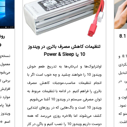
ویندوز 
نصب شد
آرشیوه
روش
مقایسه عملکرد ویندوز 10 با ویندوز 8.1
ساده‌ا
وین
تنظیمات کاهش مصرف باتری در ویندوز
برای حر
10 یا Power & Sleep
در مقایسه‌ی عملکرد ویندوز 10 با ویندوز 8.1 و
معمول 
لکردی
اولترابوک‌ها و لپ‌تاپ‌ها به تدریج طعم خوش
می‌شود
بدیل
ویندوز 10 را خواهند چشید و چه خوب است اگر با
ردازشی در
انجام تنظیمات مناسب،موجبات کاهش مصرف
افزایش
.
باتری را فراهم کنیم. در ادامه با تنظیمات مربوط به
موارد 
هری متفاوت و
توان مصرفی سیستم در ویندوز 10 آشنا می‌شویم.
قبلاً 
مود.
ویندوز 10 است و باگ‌هایی که در روزهای ابتدایی
ویندوز 
نو که
کشف می‌شوند اما بالاخره روزی می‌رسد که همه
دان تفاوتی با ویندوز 7 نداشت.
دوست داریم ویندوز 10 را نصب کنیم و باگی در کار