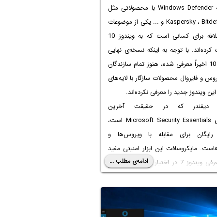
مقایسه Windows Defender با محصولاتی مثل
Kaspersky ، Bitdefender و ... یکی از موضوعات
مورد علاقه برای کسانی است که به ویندوز 10
کرده‌اند. با توجه به اینکه نسخه‌ی نهایی
ویندوز 10 اخیراً معرفی شده، هنوز تمام سازندگان
روس و فایروال محصولات سازگار با لایه‌های
این ویندوز جدید را معرفی نکرده‌اند.
ز دیفندر که در حقیقت آخرین
نسخه‌ی Microsoft Security Essentials است،
 رایگان برای مقابله با ویروس‌ها و
هاست. مایکروسافت این ابزار امنیتی مفید
ادامه‌ی مطلب ...
را با معرفی ویندوز 7 در اختیار عموم قرار داده و
اکنون در ویندوز 10 هم این نرم‌افزار امنیتی بروز
 به عنوان راهکار اصلی حفاظت از سیستم
گرفته است.