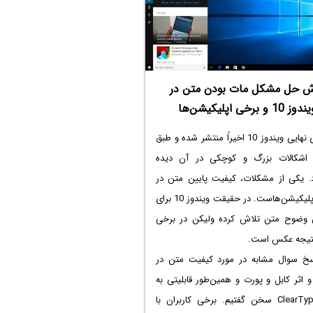
دیفندر به صورت خودکار فایل‌ها، برنامه‌های
ه که ممکن است بدافزار باشند و حتی
ا را اسکن می‌کند. به صورت خودکار
بروزرسانی‌های امنیتی را از طریق Windows
Update دریافت کرده و در نهایت واسط کاربری
 حل مشکل مات بودن متن در
ی دارد. البته ساده بودن نوعی محدودیت
دوز 10 و برخی اپلیکیشن‌ها
فه‌ای‌هاست!
نسخه‌ی نهایی ویندوز 10 اخیراً منتشر شده و طبق
اشکالات بزرگ و کوچکی در آن دیده
. یکی از مشکلات، کیفیت پایین متن در
برخی اپلیکیشن‌هاست. در حقیقت ویندوز 10 برای
 وضوح متن تلاش کرده ولیکن در برخی
نتیجه عکس است.
پاسخ سوال مشابه در مورد کیفیت متن در
و اثر کابل و پورت و همین‌طور قابلیتی به
اسم ClearType سخن گفتیم. برخی کاربران با