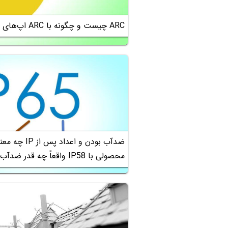
ARC چیست و چگونه با ARC اپ‌های اندرویدی را در مرورگر کروم اجرا کنیم؟
ضدآب بودن و اعداد پ
محصولی با IP58 واقعاً چه قدر ضدآب است؟