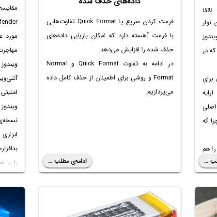
داده‌های حذف شده
 روی
فرمت کردن سریع یا Quick Format تفاوت‌هایی
Charm یا همان نوار
با فرمت آهسته دارد که امکان بازیابی داده‌های
ندوز
حذف شده را افزایش می‌‎دهد.
مهاجرت 
که در
در ادامه به تفاوت Quick Format و Normal
Format و روشی برای اطمینان از حذف کامل داده
آنتی‌وی
 برای
می‌پردازیم.
امنیتی 
رایه
ویندو
اصلی
ا که
ابزاری
بدافزار
رکتی را هم
ب ...
ادامه‌ی مطلب ...
پ هم
 مثل
شده را
ده و
در نظر 
اربرد