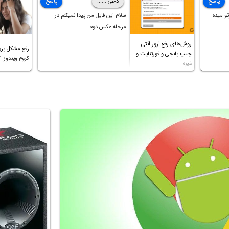
پاسخ
دخی ......
پاسخ
کردم،اما متاسفانه بانصب تمامی
و میده
سلام این فایل من پیدا نمیکنم در
درایورهای لپتاپ،بازهم نور و رنگ
مرحله عکس دوم
صفحه چه موقع کار چه موقع پخش
روش‌های رفع ارور آنتی
فیلم مثل سابق نیست(نور زیاده و بی
رفع مشکل پرو
چیپ پابجی و فورتنایت و
کیفیت)،با ابدیت کردن کارت
کروم ویندوز 11 و غیره
غیره
گرافیک،کالیبره کردن و غیره هم نور و
رنگ درست نشد (انگار تصویر ماته)،
خواهشمند است راهنمایی فرمایید
باتشکر