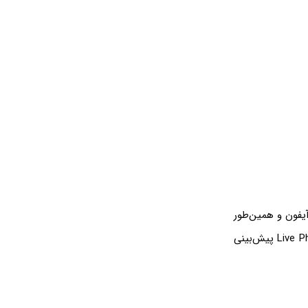
 سلفی آیفون و همین‌طور
خاموش و روشن کردن فلاش دوربین و فعال و غیرفعال کردن قابلیت‌هایی نظیر HDR یا Live Photo پیش‌بینی