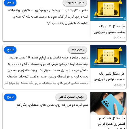
حمید مومیوند
پاسخ
سلام به نظرم تنظیمات رزولوشن و ریفرش‌ریت مانیتور بهینه نباشه،
البته درایور کارت گرافیک هم باید درست نصب بشه که همه‌ی
تنظیمات مانیتور رو بشه تنظیم کرد.
حل مشکل تغییر رنگ
صفحه مانیتور و تلویزیون
در ویندوز
رابین هود
پاسخ
با عرض سلام و خسته نباشید روی لپتاپم ویندوز 10 نصب بود،بعد از
چند مدت اومدم ویندوز عوض کنم توی قسمت ufei و legacy به
مشکل خوردم،از طریق قسمت سوزنی کنار پورت هندزفری ،بوت رو
حل مشکل تغییر رنگ
ریست کردم و خوشبختانه ویندوز جدید رو نصب کردم،اما متاسفانه
صفحه مانیتور و تلویزیون
بانصب تمامی درایورهای لپتاپ،بازهم نور و رنگ صفحه چه موقع کار
در ویندوز
چه موقع پخش فیلم مثل سابق نیست(نور زیاده و بی کیفیت)،با
ابدیت کردن کارت گرافیک،کالیبره کردن و غیره هم نور و رنگ درست
مهدی حسین شاهی
پاسخ
نشد (انگار تصویر ماته)، خواهشمند است راهنمایی فرمایید باتشکر
سیم کارت دو من رفته روی تماس های اضطراری چکار کنم
حل مشکل فقط تماس
اضطراری همراه اول و