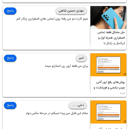
چه موقع پخش فیلم مثل سابق نیست(نور زیاده و بی کیفیت)،با
ابدیت کردن کارت گرافیک،کالیبره کردن و غیره هم نور و رنگ درست
مهدی حسین شاهی
پاسخ
نشد (انگار تصویر ماته)، خواهشمند است راهنمایی فرمایید باتشکر
سیم کارت دو من رفته روی تماس های اضطراری چکار کنم
حل مشکل فقط تماس
اضطراری همراه اول و
ایرانسل و رایتل با
روش‌های مختلف
امیر
پاسخ
برای من فقط ارور ری استارتو میده
روش‌های رفع ارور آنتی
چیپ پابجی و فورتنایت و
غیره
دخی ......
پاسخ
سلام این فایل من پیدا نمیکنم در مرحله عکس دوم