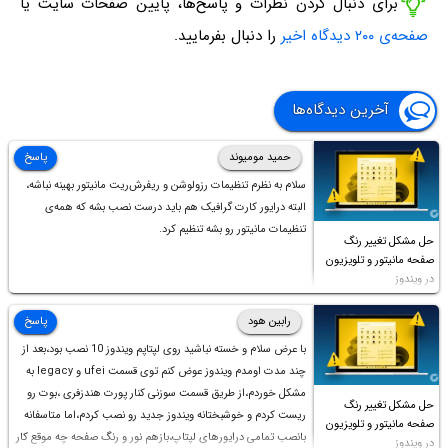
برای دنبال کردن نظرات و پاسخ‌ها، پایین صفحات سایت یا
صفحه‌ی ۲۰۰ دیدگاه اخیر
را دنبال بفرمایید.
آخرین دیدگاه‌ها
حمید مومیوند
پاسخ
سلام به نظرم تنظیمات رزولوشن و ریفرش‌ریت مانیتور بهینه نباشه،
البته درایور کارت گرافیک هم باید درست نصب بشه که همه‌ی
تنظیمات مانیتور رو بشه تنظیم کرد.
حل مشکل تغییر رنگ
صفحه مانیتور و تلویزیون
در ویندوز
رابین هود
پاسخ
با عرض سلام و خسته نباشید روی لپتاپم ویندوز 10 نصب بود،بعد از
چند مدت اومدم ویندوز عوض کنم توی قسمت ufei و legacy به
مشکل خوردم،از طریق قسمت سوزنی کنار پورت هندزفری ،بوت رو
حل مشکل تغییر رنگ
ریست کردم و خوشبختانه ویندوز جدید رو نصب کردم،اما متاسفانه
صفحه مانیتور و تلویزیون
بانصب تمامی درایورهای لپتاپ،بازهم نور و رنگ صفحه چه موقع کار
در ویندوز