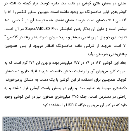
سلفی در بخش بالای گوشی در قالب یک دایره کوچک قرار گرفته که البته در
گوشی‌های قبلی سامسونگ نیز وجود داشته است. دوربین سلفی گلکسی ا ۵۱ با
گلکسی ا ۷۱ یکسان است هرچند فضای اشغال شده توسط آن در گلکسی A71
بیشتر است و دلیل آن به‌کار رفتن نمایشگر SuperAMOLED Plus در آن است،‌
تفاوت این دو پنل در روشنایی بیشتر و باریک بودن نمونه به‌کار رفته در گلکسی آ
۷۱ است هرچند از شرکتی مانند سامسونگ انتظار می‌رود از پس همچنین
چالش‌هایی به‌راحتی برآید.
ابعاد این گوشی ۱۶۳ در ۷۶ در ۷/۷ میلی‌متر بوده و وزن آن ۱۷۹ گرم است که به
صورت کلی می‌توان آن را رضایت بخش دانست، هرچند افراد دارای دست‌های
کوچک همچنین برای استفاده از این گوشی با یک دست به مشکل برمی‌خورند.
دکمه‌های مربوط به تنظیم صدا و پاور در بخش راست گوشی قرار داشته و به
راحتی در دسترس است. جک ۳/۵ میلی‌متری هدفون نیز در این گوشی وجود
دارد که در کنار آن می‌توان درگاه USB-C را مشاهده کرد.