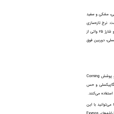
د. رنگ‌های M52 شامل رنگ آبی یخی، مشکی و سفید
ایش گوشی سامسونگ گلکسی ۶.۷ اینچ و از نوع Super AMOLED Plus است. نرخ تازه‌سازی
۱۲۰ هرتز، پردازنده سریع Qualcomm Snapdragon 778G 5G، باتری ۵۰۰۰ میلی‌آمپر ساعت و شارژ ۲۵ واتی از
. درباره دوربین‌های گوشی هم باید به دوربین ۶۴ مگاپیکسلی، دوربین فوق
گوشی FE 5G صفحه نمایش ۶.۵ اینچی Super Amoled دارد و با نرخ تازه‌سازی ۱۲۰ هرتز و پوشش Corning
Go کار می‌کند. دوربین‌های گوشی شامل دوربین ۱۲ مگاپیکسلی، تله‌فوتو ۸ مگاپیکسلی و حس
 مگاپیکسلی آن است. شما می‌توانید با این
دوربین ویدئوهای 4k را با سرعت ۳۰ فریم بر ثانیه ضبط کنید. گوشی گلکسی S20 FE 5G با تراشه‌های Exynos