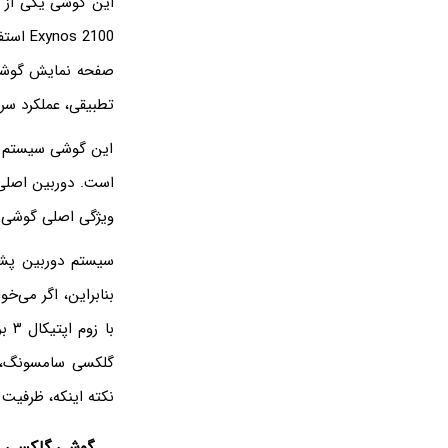
تطبیقی، عملکرد سریع و نرخ تازه‌سازی ۱۲۰ 
ویژگی اصلی گوشی گلکسی S21 Ultra، سیستم دور
نکته اینکه، ظرفیت باتری S21 به اندازه ۵۰۰۰ میلی‌آمپر بر ساعت است و با 
گوشی گلکسی M52-5G