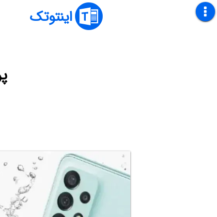
اینتوتک
پر