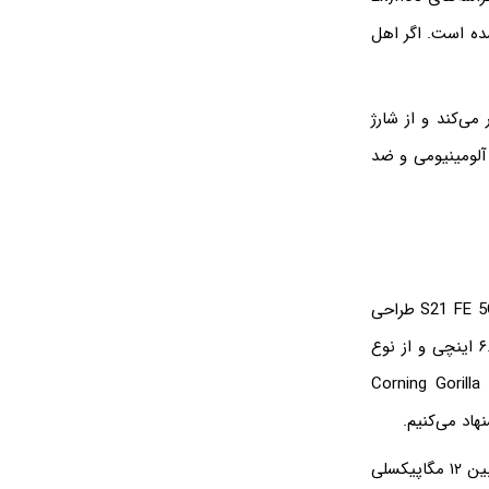
اخته شده است. اگر اهل
 ۴۵۰۰ میلی‌آمپر بر ساعت کار می‌کند و از شارژ
آلومینیومی و ضد
این گوشی جزو محصولات پرچمدار سامسونگ است و قیمت مقرون‌به‌صرفه‌ای دارد. گلکسی S21 FE 5G طراحی
شیکی دارد و با رنگ‌های زیتونی، گرافیت و سفید به فروش می‌رسد. صفحه نمایش گوشی ۶.۴ اینچی و از نوع
 نرخ تازه‌سازی گوشی ۱۲۰ هرتز است و یک پوشش Corning Gorilla Glass
این محصول سامسونگ ۳ لنز بزرگ دارد. دوربین اصلی ۱۲ مگاپیکسلی با زاویه دید عریض، دوربین ۱۲ مگاپیکسلی