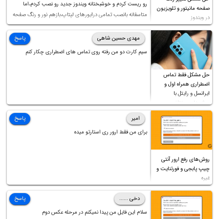
رو ریست کردم و خوشبختانه ویندوز جدید رو نصب کردم،اما
صفحه مانیتور و تلویزیون
متاسفانه بانصب تمامی درایورهای لپتاپ،بازهم نور و رنگ صفحه
در ویندوز
چه موقع کار چه موقع پخش فیلم مثل سابق نیست(نور زیاده و بی
کیفیت)،با ابدیت کردن کارت گرافیک،کالیبره کردن و غیره هم نور و
مهدی حسین شاهی
پاسخ
رنگ درست نشد (انگار تصویر ماته)، خواهشمند است راهنمایی
سیم کارت دو من رفته روی تماس های اضطراری چکار کنم
فرمایید باتشکر
حل مشکل فقط تماس
اضطراری همراه اول و
ایرانسل و رایتل با
روش‌های مختلف
امیر
پاسخ
برای من فقط ارور ری استارتو میده
روش‌های رفع ارور آنتی
چیپ پابجی و فورتنایت و
غیره
دخی ......
پاسخ
سلام این فایل من پیدا نمیکنم در مرحله عکس دوم