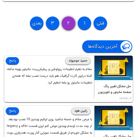
۳
۲
۱
قبلی
بعدی
آخرین دیدگاه‌ها
حمید مومیوند
پاسخ
سلام به نظرم تنظیمات رزولوشن و ریفرش‌ریت مانیتور بهینه نباشه،
البته درایور کارت گرافیک هم باید درست نصب بشه که همه‌ی
تنظیمات مانیتور رو بشه تنظیم کرد.
حل مشکل تغییر رنگ
صفحه مانیتور و تلویزیون
در ویندوز
رابین هود
پاسخ
با عرض سلام و خسته نباشید روی لپتاپم ویندوز 10 نصب بود،بعد
از چند مدت اومدم ویندوز عوض کنم توی قسمت ufei و legacy
به مشکل خوردم،از طریق قسمت سوزنی کنار پورت هندزفری ،بوت
حل مشکل تغییر رنگ