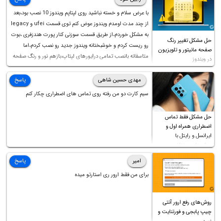
با عرض سلام و خسته نباشید روی لپتاپم ویندوز 10 نصب بود،بعد
از چند مدت اومدم ویندوز عوض کنم توی قسمت ufei و legacy
به مشکل خوردم،از طریق قسمت سوزنی کنار پورت هندزفری ،بوت
حل مشکل تغییر رنگ
رو ریست کردم و خوشبختانه ویندوز جدید رو نصب کردم،اما
صفحه مانیتور و تلویزیون
متاسفانه بانصب تمامی درایورهای لپتاپ،بازهم نور و رنگ صفحه
در ویندوز
چه موقع کار چه موقع پخش فیلم مثل سابق نیست(نور زیاده و بی
کیفیت)،با ابدیت کردن کارت گرافیک،کالیبره کردن و غیره هم نور و
مهدی حسین شاهی
پاسخ
رنگ درست نشد (انگار تصویر ماته)، خواهشمند است راهنمایی
سیم کارت دو من رفته روی تماس های اضطراری چکار کنم
فرمایید باتشکر
حل مشکل فقط تماس
اضطراری همراه اول و
ایرانسل و رایتل با
روش‌های مختلف
امیر
پاسخ
برای من فقط ارور ری استارتو میده
روش‌های رفع ارور آنتی
چیپ پابجی و فورتنایت و