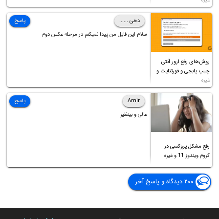
غیره
دخی ......
پاسخ
سلام این فایل من پیدا نمیکنم در مرحله عکس دوم
روش‌های رفع ارور آنتی
چیپ پابجی و فورتنایت و
غیره
Amir
پاسخ
عالی و بینظیر
رفع مشکل پروکسی در
کروم ویندوز 11 و غیره
۲۰۰ دیدگاه و پاسخ آخر