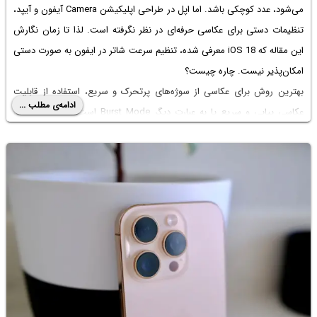
می‌شود، عدد کوچکی باشد. اما اپل در طراحی اپلیکیشن Camera آیفون و آیپد،
تنظیمات دستی برای عکاسی حرفه‌ای در نظر نگرفته است. لذا تا زمان نگارش
این مقاله که iOS 18 معرفی شده،
تنظیم سرعت شاتر در ایفون
به صورت دستی
امکان‌پذیر نیست. چاره چیست؟
بهترین روش برای عکاسی از سوژه‌های پرتحرک و سریع، استفاده از قابلیت
ادامه‌ی مطلب ...
عکاسی پیاپی و سریع یا به عبارت دیگر Burst Mode است. منظور از
عکس
رگباری ایفون
یا
عکس متوالی در سامسونگ
و شیائومی و غیره نیز همین حالت
است. در ادامه به نکات مفید در عکاسی از سوژه‌های سریع با دوربین آیفون
می‌پردازیم.