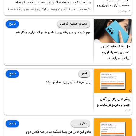
رو ریست کردم و خوشبختانه ویندوز جدید رو نصب کردم،اما
صفحه مانیتور و تلویزیون
متاسفانه بانصب تمامی درایورهای لپتاپ،بازهم نور و رنگ صفحه
در ویندوز
چه موقع کار چه موقع پخش فیلم مثل سابق نیست(نور زیاده و بی
کیفیت)،با ابدیت کردن کارت گرافیک،کالیبره کردن و غیره هم نور و
مهدی حسین شاهی
پاسخ
رنگ درست نشد (انگار تصویر ماته)، خواهشمند است راهنمایی
سیم کارت دو من رفته روی تماس های اضطراری چکار کنم
فرمایید باتشکر
حل مشکل فقط تماس
اضطراری همراه اول و
ایرانسل و رایتل با
روش‌های مختلف
امیر
پاسخ
برای من فقط ارور ری استارتو میده
روش‌های رفع ارور آنتی
چیپ پابجی و فورتنایت و
غیره
دخی ......
پاسخ
سلام این فایل من پیدا نمیکنم در مرحله عکس دوم