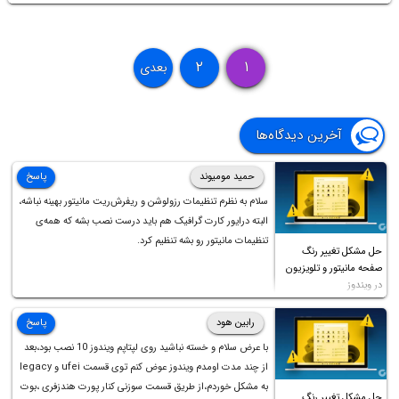
۲
۱
بعدی
آخرین دیدگاه‌ها
حمید مومیوند
پاسخ
سلام به نظرم تنظیمات رزولوشن و ریفرش‌ریت مانیتور بهینه نباشه،
البته درایور کارت گرافیک هم باید درست نصب بشه که همه‌ی
تنظیمات مانیتور رو بشه تنظیم کرد.
حل مشکل تغییر رنگ
صفحه مانیتور و تلویزیون
در ویندوز
رابین هود
پاسخ
با عرض سلام و خسته نباشید روی لپتاپم ویندوز 10 نصب بود،بعد
از چند مدت اومدم ویندوز عوض کنم توی قسمت ufei و legacy
به مشکل خوردم،از طریق قسمت سوزنی کنار پورت هندزفری ،بوت
حل مشکل تغییر رنگ