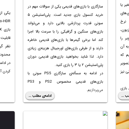
ر یا
سازگاری با بازی‌های قدیمی یکی از سوالات مهم در
یکی از
 بازی‌های
خرید کنسول بازی جدید است. پلی‌استیشن ۵
 نرخ
سونی قدرت پردازشی بالایی دارد و می‌تواند
زیون،
بازی‌های سنگین و گرافیکی را با سرعت بالا اجرا
قابلیت 
ر را
کند اما برخی گیمرها با بازی‌های قدیمی خاطره
نظر گر
ه آن
دارند و از طرفی بازی‌های اورجینال هزینه‌ی زیادی
محدوده‌
م که
دارد. لذا شاید بخواهید بازی‌های قدیمی دوران
صویر
پلی‌استیشن ۲ یا ۳ را بازی کنید.
کردن آن
ی نیز
در ادامه به مسأله‌ی سازگاری PS5 سونی با
بازی‌های قدیمی مخصوص PS2 و PS3
بازی
می‌پردازیم.
ب ...
ادامه‌ی مطلب ...
جدید سونی و مایکروسافت یعنی PS5 و Xbox
 می‌کنند این
ی نیز
یق‌تر