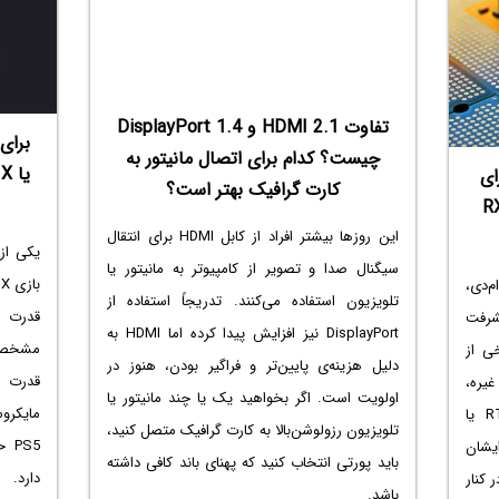
تفاوت HDMI 2.1 و DisplayPort 1.4
برای
چیست؟ کدام برای اتصال مانیتور به
ای اجرای
کارت گرافیک بهتر است؟
ی‌ها توسط RTX 3080 و RX
این روزها بیشتر افراد از کابل HDMI برای انتقال
یکی از
سیگنال صدا و تصویر از کامپیوتر به مانیتور یا
م‌دی،
تلویزیون استفاده می‌کنند. تدریجاً استفاده از
قدرت 
شرفت
DisplayPort نیز افزایش پیدا کرده اما HDMI به
مشخصاتی
ی از
دلیل هزینه‌ی پایین‌تر و فراگیر بودن، هنوز در
قدرت 
غیره،
اولویت است. اگر بخواهید یک یا چند مانیتور یا
کارت گرافیک رده اولی نظیر RTX 3080‌ یا
تلویزیون رزولوشن‌بالا به کارت گرافیک متصل کنید،
 برایشان
باید پورتی انتخاب کنید که پهنای باند کافی داشته
دارد.
 کنار
باشد.