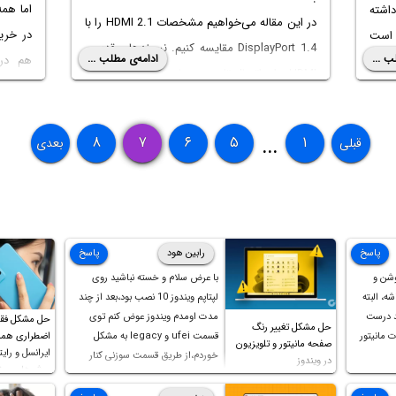
اما هم
اشته
در این مقاله می‌خواهیم مشخصات HDMI 2.1 را با
در خرید
 است
DisplayPort 1.4 مقایسه کنیم. نسخه‌های قدیمی
ب ...
ادامه‌ی مطلب ...
هم در 
PCIe 4. پشتیبانی کند
HDMI برای اتصال تلویزیون‌های رزولوشن بالا نظیر
اختصاص
سپرس
8K مناسب نیست اما نسخه‌ی جدید 2.1 چطور؟
می‌شود 
در ادامه خواهیم دید.
به بحث
خصوص
۸
۷
۶
۵
۱
قبلی
بعدی
...
می‌پردا
‌کنیم
تا روشن شود که PCIe 4.0 مزیتی نسبت به PCIe
پاسخ
رابین هود
پاسخ
وشن و
با عرض سلام و خسته نباشید روی
ه، البته
لپتاپم ویندوز 10 نصب بود،بعد از چند
د درست
مدت اومدم ویندوز عوض کنم توی
حل مشکل فق
حل مشکل تغییر رنگ
 مانیتور
قسمت ufei و legacy به مشکل
اضطراری همرا
صفحه مانیتور و تلویزیون
ایرانسل و رایت
خوردم،از طریق قسمت سوزنی کنار
در ویندوز
روش‌های مخ
پورت هندزفری ،بوت رو ریست کردم و
خوشبختانه ویندوز جدید رو نصب