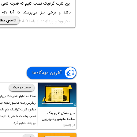
این کارت گرافیک نصب کنیم که قدرت کافی د
باشد و برخی نیز می‌پرسند که آیا لازم
ادامه‌ی مطل
مادربورد و پردازنده از رابط 0
یا خیر؟ در صورت استفاده از پی‌سی‌آی اک
4.0، سرعت اجرای بازی‌ها بیشتر می‌شود یا خیر؟
در این مقاله به یک بررسی جالب در این 
می‌پردازیم و نتایج بنچ‌مارک‌ها را مقایسه می
آخرین دیدگاه‌ها
3.0‌ ایجاد می‌کند یا خیر. با اینتوتک همراه شوید.
حمید مومیوند
سلام به نظرم تنظیمات رزول
ریفرش‌ریت مانیتور بهینه نباش
درایور کارت گرافیک هم بای
حل مشکل تغییر رنگ
نصب بشه که همه‌ی تنظیمات
صفحه مانیتور و تلویزیون
رو بشه تنظیم کرد.
در ویندوز